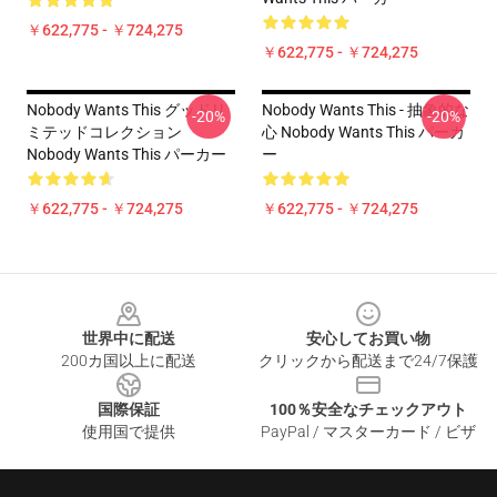
￥622,775 - ￥724,275
￥622,775 - ￥724,275
Nobody Wants This グッドリ
Nobody Wants This - 抽象的な
-20%
-20%
ミテッドコレクション
心 Nobody Wants This パーカ
Nobody Wants This パーカー
ー
￥622,775 - ￥724,275
￥622,775 - ￥724,275
Footer
世界中に配送
安心してお買い物
200カ国以上に配送
クリックから配送まで24/7保護
国際保証
100％安全なチェックアウト
使用国で提供
PayPal / マスターカード / ビザ