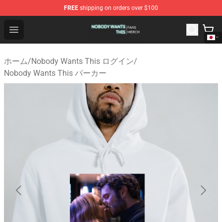
FREE
shipping on orders over $100
Nobody Wants This Shop - Official Nobody Wants This M
Open menu
ホーム
/
Nobody Wants This ログイン
/
Nobody Wants This パーカー