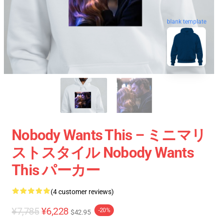
blank template
Nobody Wants This – ミニマリ
ストスタイル Nobody Wants
This パーカー
(4 customer reviews)
¥7,785
¥6,228
-20%
$42.95