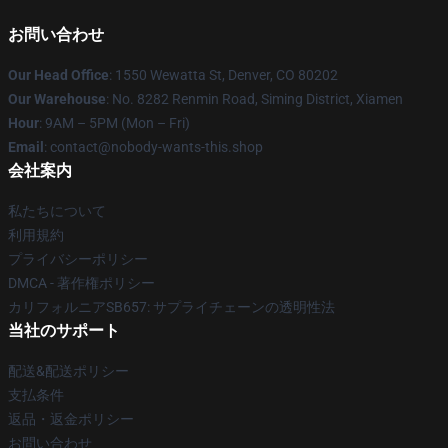
お問い合わせ
Our Head Office
: 1550 Wewatta St, Denver, CO 80202
Our Warehouse
: No. 8282 Renmin Road, Siming District, Xiamen
Hour
: 9AM – 5PM (Mon – Fri)
Email
: contact@nobody-wants-this.shop
会社案内
私たちについて
利用規約
プライバシーポリシー
DMCA - 著作権ポリシー
カリフォルニアSB657: サプライチェーンの透明性法
当社のサポート
配送&配送ポリシー
支払条件
返品・返金ポリシー
お問い合わせ