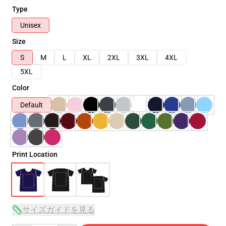
Type
Unisex
Size
S
M
L
XL
2XL
3XL
4XL
5XL
Color
Default
Print Location
サイズガイドを見る