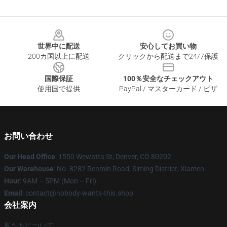
Footer
世界中に配送
安心してお買い物
200カ国以上に配送
クリックから配送まで24/7保護
国際保証
100％安全なチェックアウト
使用国で提供
PayPal / マスターカード / ビザ
お問い合わせ
Our Head Office
: 1550 Wewatta St, Denver, CO 80202
Our Warehouse
: No. 8282 Renmin Road, Siming District, Xiamen
Hour
: 9AM – 5PM (Mon – Fri)
Email
: contact@nobody-wants-this.shop
会社案内
私たちについて