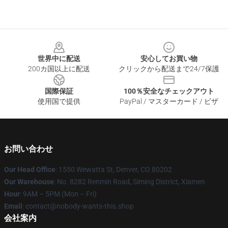
Footer
世界中に配送
安心してお買い物
200カ国以上に配送
クリックから配送まで24/7保護
国際保証
100％安全なチェックアウト
使用国で提供
PayPal / マスターカード / ビザ
お問い合わせ
Our Head Office
: 1550 Wewatta St, Denver, CO 80202
Our Warehouse
: No. 8282 Renmin Road, Siming District, Xiamen
Hour
: 9AM – 5PM (Mon – Fri)
Email
: contact@nobody-wants-this.shop
会社案内