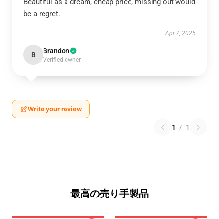
Beautiful as a dream, cheap price, missing out would
be a regret.
Apr 7, 2025
Brandon
B
Verified owner
Write your review
1
/
1
最高の売り手製品