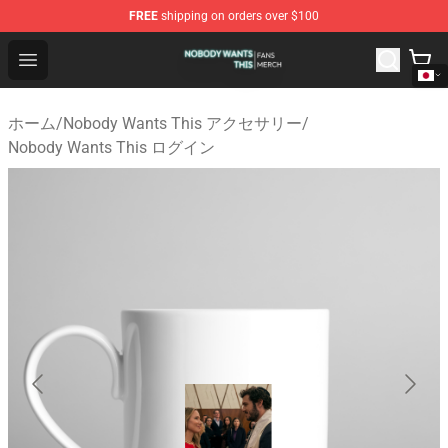
FREE
shipping on orders over $100
Nobody Wants This Shop - Official Nobody Wants This M
Open menu
ホーム
/
Nobody Wants This アクセサリー
/
Nobody Wants This ログイン