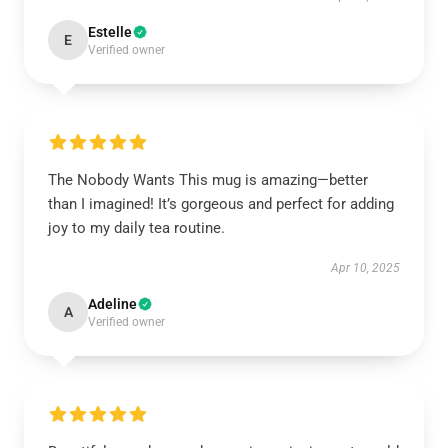
Estelle
E
Verified owner
The Nobody Wants This mug is amazing—better
than I imagined! It’s gorgeous and perfect for adding
joy to my daily tea routine.
Apr 10, 2025
Adeline
A
Verified owner