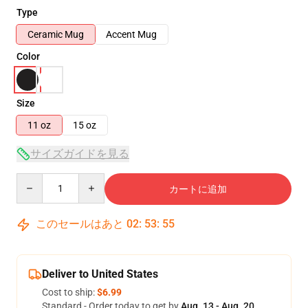
Type
Ceramic Mug
Accent Mug
Color
Size
11 oz
15 oz
サイズガイドを見る
Quantity
カートに追加
このセールはあと
02
:
53
:
55
Deliver to United States
Cost to ship:
$6.99
Standard - Order today to get by
Aug. 13 - Aug. 20