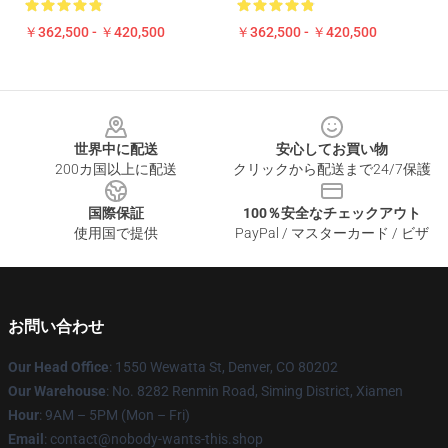
￥362,500 - ￥420,500
￥362,500 - ￥420,500
Footer
世界中に配送
安心してお買い物
200カ国以上に配送
クリックから配送まで24/7保護
国際保証
100％安全なチェックアウト
使用国で提供
PayPal / マスターカード / ビザ
お問い合わせ
Our Head Office
: 1550 Wewatta St, Denver, CO 80202
Our Warehouse
: No. 8282 Renmin Road, Siming District, Xiamen
Hour
: 9AM – 5PM (Mon – Fri)
Email
: contact@nobody-wants-this.shop