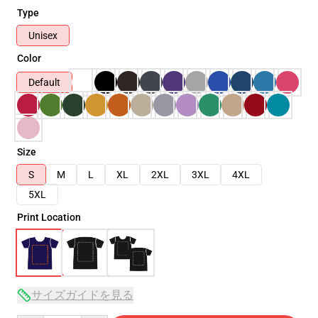
Type
Unisex
Color
Default
Size
S
M
L
XL
2XL
3XL
4XL
5XL
Print Location
サイズガイドを見る