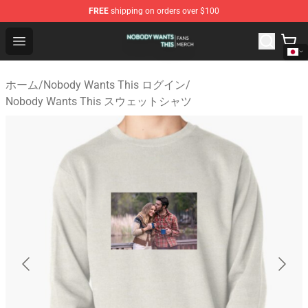
FREE
shipping on orders over $100
Nobody Wants This Shop - Official Nobody Wants This M
Open menu
ホーム
/
Nobody Wants This ログイン
/
Nobody Wants This スウェットシャツ