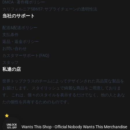
DMCA - 著作権ポリシー
カリフォルニアSB657: サプライチェーンの透明性法
当社のサポート
配送&配送ポリシー
支払条件
返品・返金ポリシー
お問い合わせ
カスタマーサポート(FAQ)
スタッフ
私達の店
世界トップクラスのチームによってデザインされた高品質な製品を
お届けします。 スタイリッシュで綺麗な商品をご用意しておりま
す。 これは、個々のスタイルを表示するだけでなく、他の人とあな
たの個性を共有するためのものです。
UNLOCK
© Nobody Wants This Shop - Official Nobody Wants This Merchandise
10% OFF