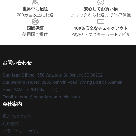
世界中に配送
安心してお買い物
200カ国以上に配送
クリックから配送まで24/7保護
国際保証
100％安全なチェックアウト
使用国で提供
PayPal / マスターカード / ビザ
お問い合わせ
Our Head Office
: 1550 Wewatta St, Denver, CO 80202
Our Warehouse
: No. 8282 Renmin Road, Siming District, Xiamen
Hour
: 9AM – 5PM (Mon – Fri)
Email
: contact@nobody-wants-this.shop
会社案内
私たちについて
利用規約
プライバシーポリシー