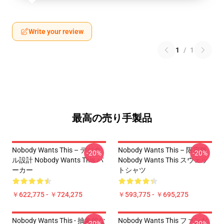
Write your review
1
/
1
最高の売り手製品
Nobody Wants This – デジタ
Nobody Wants This – 限定版
-20%
-20%
ル設計 Nobody Wants This パ
Nobody Wants This スウェッ
ーカー
トシャツ
￥622,775 - ￥724,275
￥593,775 - ￥695,275
Nobody Wants This - 抽象的な
Nobody Wants This ファンお
-20%
-20%