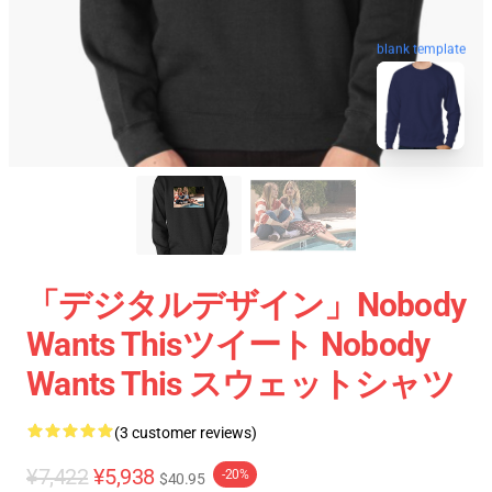
blank template
「デジタルデザイン」Nobody
Wants Thisツイート Nobody
Wants This スウェットシャツ
(3 customer reviews)
¥7,422
¥5,938
-20%
$40.95