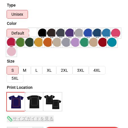
Type
Unisex
Color
Default
Size
S
M
L
XL
2XL
3XL
4XL
5XL
Print Location
サイズガイドを見る