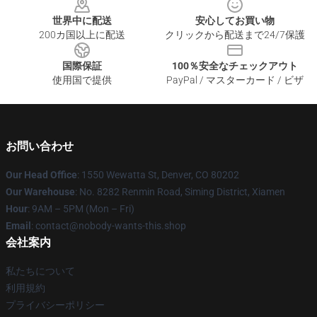
世界中に配送
安心してお買い物
200カ国以上に配送
クリックから配送まで24/7保護
国際保証
100％安全なチェックアウト
使用国で提供
PayPal / マスターカード / ビザ
お問い合わせ
Our Head Office
: 1550 Wewatta St, Denver, CO 80202
Our Warehouse
: No. 8282 Renmin Road, Siming District, Xiamen
Hour
: 9AM – 5PM (Mon – Fri)
Email
: contact@nobody-wants-this.shop
会社案内
私たちについて
利用規約
プライバシーポリシー