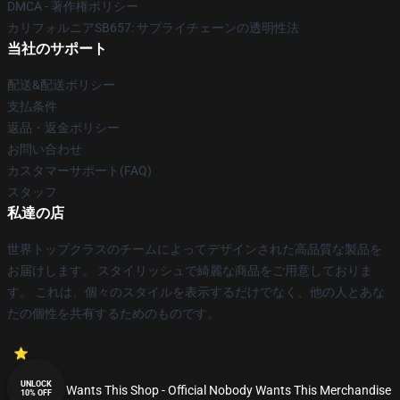
DMCA - 著作権ポリシー
カリフォルニアSB657: サプライチェーンの透明性法
当社のサポート
配送&配送ポリシー
支払条件
返品・返金ポリシー
お問い合わせ
カスタマーサポート(FAQ)
スタッフ
私達の店
世界トップクラスのチームによってデザインされた高品質な製品を
お届けします。 スタイリッシュで綺麗な商品をご用意しておりま
す。 これは、個々のスタイルを表示するだけでなく、他の人とあな
たの個性を共有するためのものです。
UNLOCK
© Nobody Wants This Shop - Official Nobody Wants This Merchandise
10% OFF