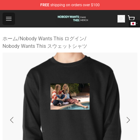
FREE
shipping on orders over $100
Nobody Wants This Shop - Official Nobody Wants This M
Open menu
ホーム
/
Nobody Wants This ログイン
/
Nobody Wants This スウェットシャツ