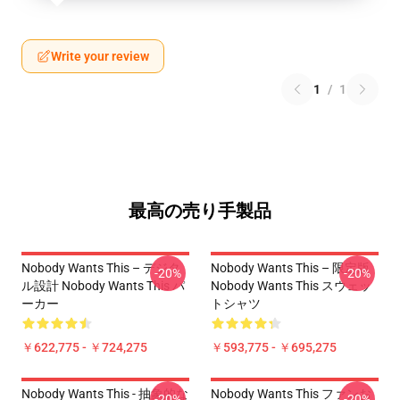
Write your review
1
/
1
最高の売り手製品
Nobody Wants This – デジタ
Nobody Wants This – 限定版
-20%
-20%
ル設計 Nobody Wants This パ
Nobody Wants This スウェッ
ーカー
トシャツ
￥622,775 - ￥724,275
￥593,775 - ￥695,275
Nobody Wants This - 抽象的な
Nobody Wants This ファンお
-20%
-20%