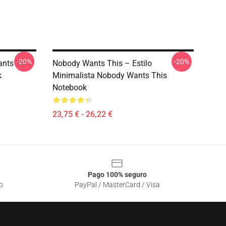
-20%
-20%
ants This"
Nobody Wants This – Estilo
k
Minimalista Nobody Wants This
Notebook
23,75 € - 26,22 €
Pago 100% seguro
o
PayPal / MasterCard / Visa