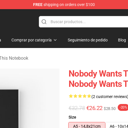
FREE
shipping on orders over $100
s Merchandise Store
a
Comprar por categoría
Seguimiento de pedido
Blog
This Notebook
Nobody Wants Th
Nobody Wants T
(2 customer reviews
€32.78
€26.22
-20%
$28.50
Size
A5 - 14,8x21cm
A6 - 10x1