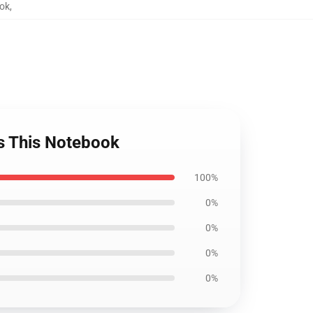
ok
,
s This Notebook
100%
0%
0%
0%
0%