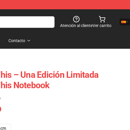
Atención al cliente
Ver carrito
Contacto
is – Una Edición Limitada
his Notebook
)
4cm