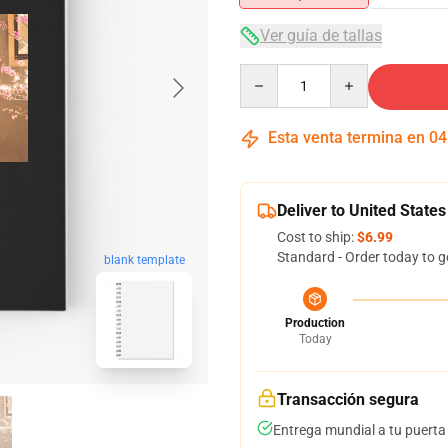
Ver guía de tallas
Quantity
Esta venta termina en
04
Deliver to United States
Cost to ship:
$6.99
Standard - Order today to g
blank template
Production
Today
Transacción segura
Entrega mundial a tu puerta