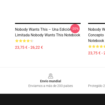
-20%
Nobody Wants This – Una Edición
Nobody Wa
Limitada Nobody Wants This Notebook
Concepto
Notebook
23,75 € - 26,22 €
23,75 € - 
Footer
Envío mundial
Enviamos a más de 200 países
Protegido 2