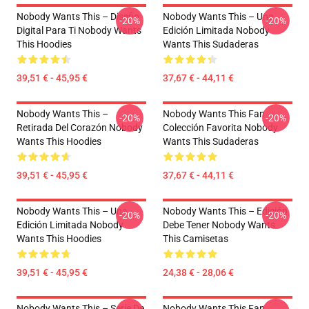
Nobody Wants This – Diseño
Nobody Wants This – Una
-20%
-20%
Digital Para Ti Nobody Wants
Edición Limitada Nobody
This Hoodies
Wants This Sudaderas
39,51 € - 45,95 €
37,67 € - 44,11 €
Nobody Wants This –
Nobody Wants This Fan
-20%
-20%
Retirada Del Corazón Nobody
Colección Favorita Nobody
Wants This Hoodies
Wants This Sudaderas
39,51 € - 45,95 €
37,67 € - 44,11 €
Nobody Wants This – Una
Nobody Wants This – Edición
-20%
-20%
Edición Limitada Nobody
Debe Tener Nobody Wants
Wants This Hoodies
This Camisetas
39,51 € - 45,95 €
24,38 € - 28,06 €
Nobody Wants This – Serie De
Nobody Wants This Fan