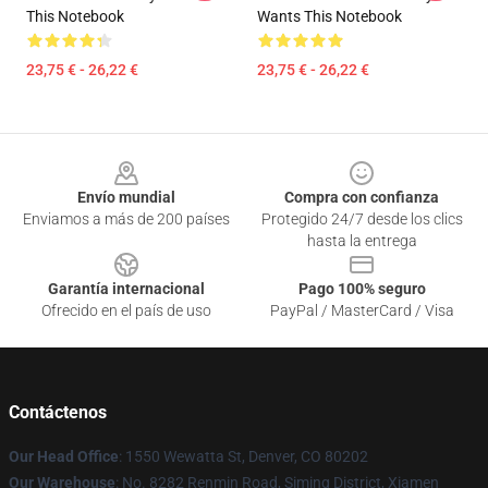
This Notebook
Wants This Notebook
23,75 € - 26,22 €
23,75 € - 26,22 €
Footer
Envío mundial
Compra con confianza
Enviamos a más de 200 países
Protegido 24/7 desde los clics
hasta la entrega
Garantía internacional
Pago 100% seguro
Ofrecido en el país de uso
PayPal / MasterCard / Visa
Contáctenos
Our Head Office
: 1550 Wewatta St, Denver, CO 80202
Our Warehouse
: No. 8282 Renmin Road, Siming District, Xiamen