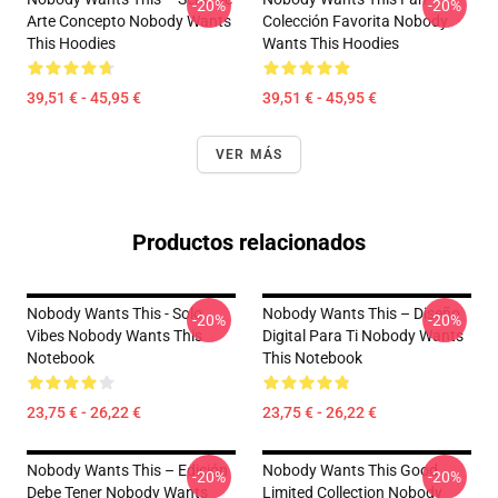
-20%
-20%
Arte Concepto Nobody Wants
Colección Favorita Nobody
This Hoodies
Wants This Hoodies
39,51 € - 45,95 €
39,51 € - 45,95 €
VER MÁS
Productos relacionados
Nobody Wants This - Solo
Nobody Wants This – Diseño
-20%
-20%
Vibes Nobody Wants This
Digital Para Ti Nobody Wants
Notebook
This Notebook
23,75 € - 26,22 €
23,75 € - 26,22 €
Nobody Wants This – Edición
Nobody Wants This Good
-20%
-20%
Debe Tener Nobody Wants
Limited Collection Nobody