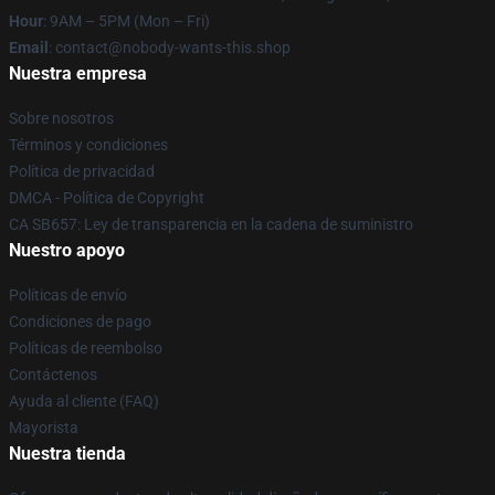
Hour
: 9AM – 5PM (Mon – Fri)
Email
: contact@nobody-wants-this.shop
Nuestra empresa
Sobre nosotros
Términos y condiciones
Política de privacidad
DMCA - Política de Copyright
CA SB657: Ley de transparencia en la cadena de suministro
Nuestro apoyo
Políticas de envío
Condiciones de pago
Políticas de reembolso
Contáctenos
Ayuda al cliente (FAQ)
Mayorista
Nuestra tienda