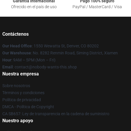
Garantía internacional
Pago 100% seguro
Ofrecido en el país de uso
PayPal / MasterCard / Visa
Contáctenos
Our Head Office
: 1550 Wewatta St, Denver, CO 80202
Our Warehouse
: No. 8282 Renmin Road, Siming District, Xiamen
Hour
: 9AM – 5PM (Mon – Fri)
Email
: contact@nobody-wants-this.shop
Nuestra empresa
Sobre nosotros
Términos y condiciones
Política de privacidad
DMCA - Política de Copyright
CA SB657: Ley de transparencia en la cadena de suministro
Nuestro apoyo