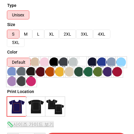
Type
Unisex
Size
S
M
L
XL
2XL
3XL
4XL
5XL
Color
Default
Print Location
사이즈 가이드 보기