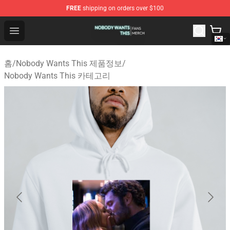
FREE
shipping on orders over $100
Nobody Wants This Shop - Official Nobody Wants This M
Open menu
홈
/
Nobody Wants This 제품정보
/
Nobody Wants This 카테고리