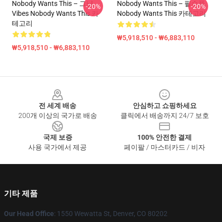
Nobody Wants This – 그냥
Nobody Wants This – 필수품
-20%
-20%
Vibes Nobody Wants This 카
Nobody Wants This 카테고리
테고리
₩5,918,510 - ₩6,883,110
₩5,918,510 - ₩6,883,110
Footer
전 세계 배송
안심하고 쇼핑하세요
200개 이상의 국가로 배송
클릭에서 배송까지 24/7 보호
국제 보증
100% 안전한 결제
사용 국가에서 제공
페이팔 / 마스터카드 / 비자
기타 제품
Our Head Office
: 1550 Wewatta St, Denver, CO 80202