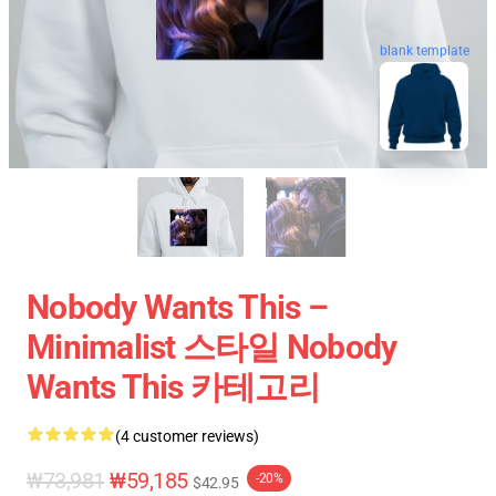
blank template
Nobody Wants This –
Minimalist 스타일 Nobody
Wants This 카테고리
(4 customer reviews)
₩73,981
₩59,185
-20%
$42.95