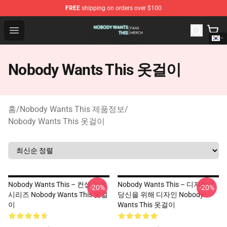
FREE
shipping on orders over $100
Nobody Wants This Shop - Official Nobody Wants This M
Open menu
Nobody Wants This 옷걸이
홈
/
Nobody Wants This 제품정보
/
Nobody Wants This 옷걸이
Nobody Wants This – 컨셉 아트
Nobody Wants This – 디지털로
-20%
-20%
시리즈 Nobody Wants This 옷걸
당신을 위해 디자인 Nobody
이
Wants This 옷걸이