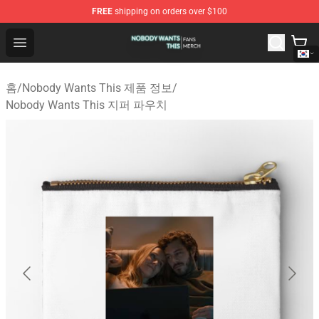
FREE
shipping on orders over $100
Nobody Wants This Shop - Official Nobody Wants This M
Open menu
홈
/
Nobody Wants This 제품 정보
/
Nobody Wants This 지퍼 파우치