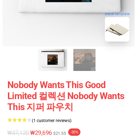
blank template
Nobody Wants This Good
Limited 컬렉션 Nobody Wants
This 지퍼 파우치
(1 customer reviews)
₩37,120
₩29,696
-20%
$21.55