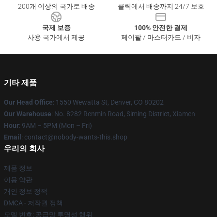
200개 이상의 국가로 배송
클릭에서 배송까지 24/7 보호
국제 보증
100% 안전한 결제
사용 국가에서 제공
페이팔 / 마스터카드 / 비자
기타 제품
Our Head Office
: 1550 Wewatta St, Denver, CO 80202
Our Warehouse
: No. 8282 Renmin Road, Siming District, Xiamen
Hour
: 9AM – 5PM (Mon – Fri)
Email
: contact@nobody-wants-this.shop
우리의 회사
제품 정보
이용 약관
개인 정보 정책
DMCA - 저작권 정책
모델 번호: 공급망 투명성 행위