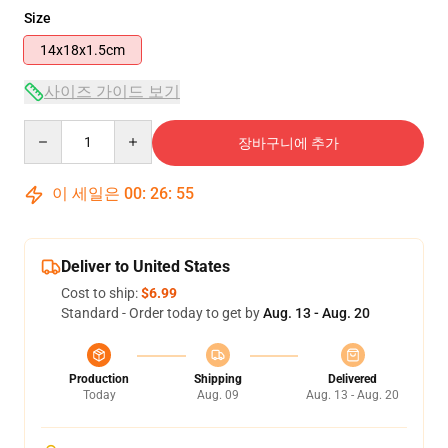
Size
14x18x1.5cm
사이즈 가이드 보기
Quantity
장바구니에 추가
이 세일은
00
:
26
:
54
Deliver to United States
Cost to ship:
$6.99
Standard - Order today to get by
Aug. 13 - Aug. 20
Production
Shipping
Delivered
Today
Aug. 09
Aug. 13 - Aug. 20