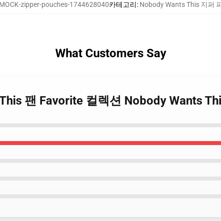
MOCK-zipper-pouches-1744628040
카테고리
:
Nobody Wants This 지퍼
What Customers Say
ts This 팬 Favorite 컬렉션 Nobody Wants