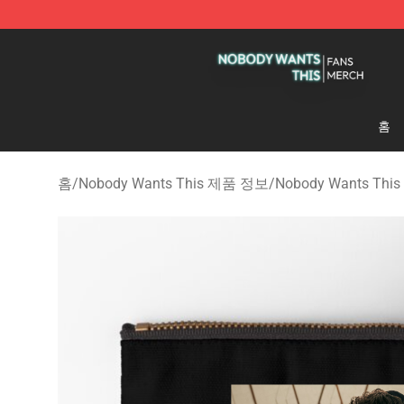
Nobody Wants This Shop - Official Nobody Wants Thi
홈
홈
/
Nobody Wants This 제품 정보
/
Nobody Wants Th