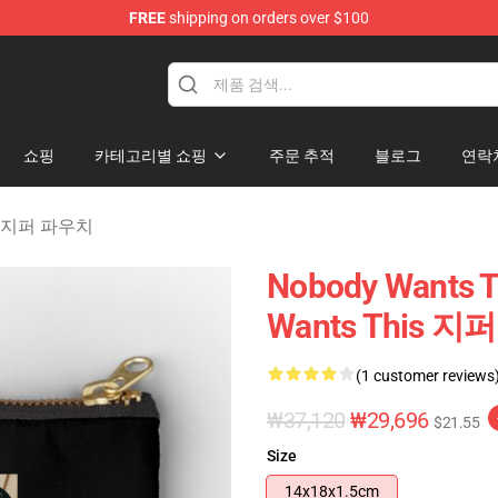
FREE
shipping on orders over $100
s Merchandise Store
쇼핑
카테고리별 쇼핑
주문 추적
블로그
연락
is 지퍼 파우치
Nobody Wants 
Wants This 
(1 customer reviews
₩37,120
₩29,696
$21.55
Size
14x18x1.5cm