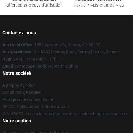
Offert dans le pays d'utilisation
PayPal / MasterCard / Visa
Contactez-nous
Our Head Office
: 1550 Wewatta St, Denver, CO 80202
Our Warehouse
: No. 8282 Renmin Road, Siming District, Xiamen
Hour
: 9AM – 5PM (Mon – Fri)
Email
: contact@nobody-wants-this.shop
Notre société
À propos de nous
Conditions générales
Politiques de confidentialité
DMCA - Politique sur le droit d'auteur
C.A. SB657 : Loi sur la transparence de la chaîne d'approvisionnement
Notre soutien
Politiques d'expédition et de livraison