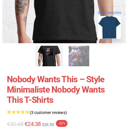
blank template
Nobody Wants This – Style
Minimaliste Nobody Wants
This T-Shirts
(3 customer reviews)
€30.48
€24.38
-20%
$26.50