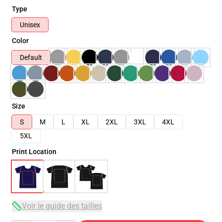
Type
Unisex
Color
Default
Size
S
M
L
XL
2XL
3XL
4XL
5XL
Print Location
Voir le guide des tailles