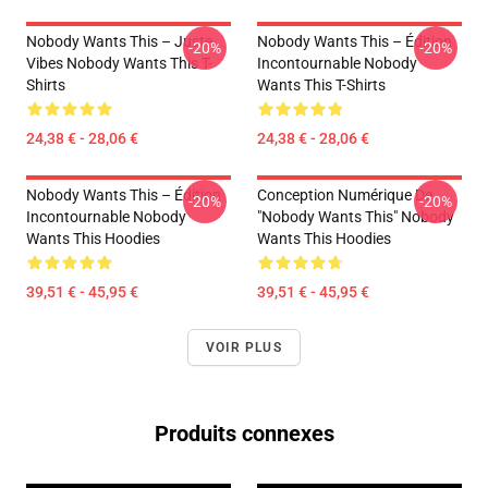
Nobody Wants This – Juste
Nobody Wants This – Édition
-20%
-20%
Vibes Nobody Wants This T-
Incontournable Nobody
Shirts
Wants This T-Shirts
24,38 € - 28,06 €
24,38 € - 28,06 €
Nobody Wants This – Édition
Conception Numérique De
-20%
-20%
Incontournable Nobody
"Nobody Wants This" Nobody
Wants This Hoodies
Wants This Hoodies
39,51 € - 45,95 €
39,51 € - 45,95 €
VOIR PLUS
Produits connexes