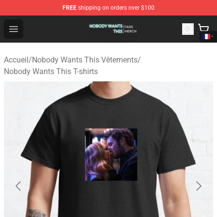
FREE
shipping on orders over $100
Nobody Wants This Shop - Official Nobody Wants This M
Open menu
Accueil
/
Nobody Wants This Vêtements
/
Nobody Wants This T-shirts