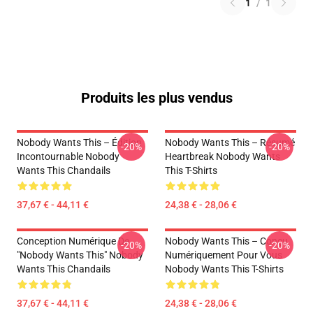
1
/
1
Produits les plus vendus
Nobody Wants This – Édition
Nobody Wants This – Résumé
-20%
-20%
Incontournable Nobody
Heartbreak Nobody Wants
Wants This Chandails
This T-Shirts
37,67 € - 44,11 €
24,38 € - 28,06 €
Conception Numérique De
Nobody Wants This – Conçu
-20%
-20%
"Nobody Wants This" Nobody
Numériquement Pour Vous
Wants This Chandails
Nobody Wants This T-Shirts
37,67 € - 44,11 €
24,38 € - 28,06 €