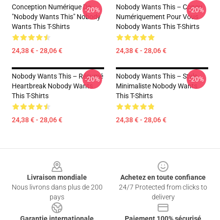
Conception Numérique De
Nobody Wants This – Conçu
-20%
-20%
"Nobody Wants This" Nobody
Numériquement Pour Vous
Wants This T-Shirts
Nobody Wants This T-Shirts
24,38 € - 28,06 €
24,38 € - 28,06 €
Nobody Wants This – Résumé
Nobody Wants This – Style
-20%
-20%
Heartbreak Nobody Wants
Minimaliste Nobody Wants
This T-Shirts
This T-Shirts
24,38 € - 28,06 €
24,38 € - 28,06 €
Footer
Livraison mondiale
Achetez en toute confiance
Nous livrons dans plus de 200
24/7 Protected from clicks to
pays
delivery
Garantie internationale
Paiement 100% sécurisé