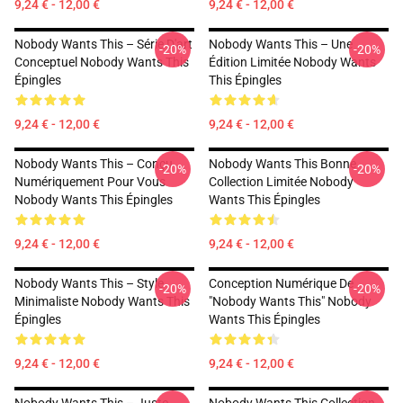
9,24 € - 12,00 €
9,24 € - 12,00 €
Nobody Wants This – Série D'art
Nobody Wants This – Une
-20%
-20%
Conceptuel Nobody Wants This
Édition Limitée Nobody Wants
Épingles
This Épingles
9,24 € - 12,00 €
9,24 € - 12,00 €
Nobody Wants This – Conçu
Nobody Wants This Bonne
-20%
-20%
Numériquement Pour Vous
Collection Limitée Nobody
Nobody Wants This Épingles
Wants This Épingles
9,24 € - 12,00 €
9,24 € - 12,00 €
Nobody Wants This – Style
Conception Numérique De
-20%
-20%
Minimaliste Nobody Wants This
"Nobody Wants This" Nobody
Épingles
Wants This Épingles
9,24 € - 12,00 €
9,24 € - 12,00 €