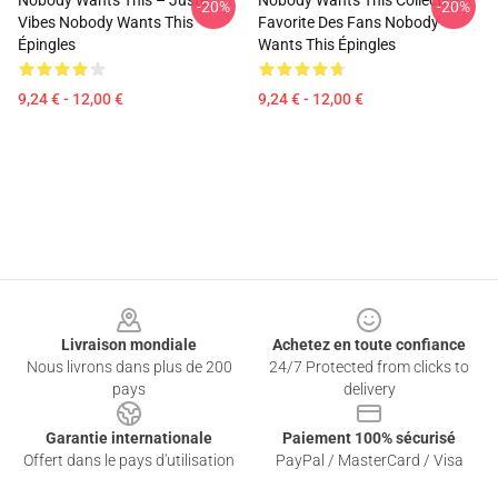
Nobody Wants This – Juste
Nobody Wants This Collection
-20%
-20%
Vibes Nobody Wants This
Favorite Des Fans Nobody
Épingles
Wants This Épingles
9,24 € - 12,00 €
9,24 € - 12,00 €
Footer
Livraison mondiale
Achetez en toute confiance
Nous livrons dans plus de 200
24/7 Protected from clicks to
pays
delivery
Garantie internationale
Paiement 100% sécurisé
Offert dans le pays d'utilisation
PayPal / MasterCard / Visa