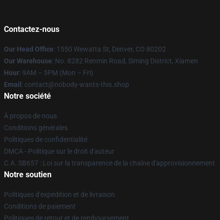
Contactez-nous
Our Head Office
: 1550 Wewatta St, Denver, CO 80202
Our Warehouse
: No. 8282 Renmin Road, Siming District, Xiamen
Hour
: 9AM – 5PM (Mon – Fri)
Email
: contact@nobody-wants-this.shop
Notre société
À propos de nous
Conditions générales
Politiques de confidentialité
DMCA - Politique sur le droit d'auteur
C.A. SB657 : Loi sur la transparence de la chaîne d'approvisionnement
Notre soutien
Politiques d'expédition et de livraison
Conditions de paiement
Politiques de retour et de remboursement