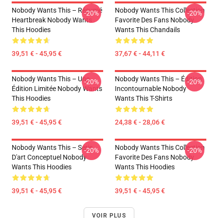
Nobody Wants This – Résumé
Nobody Wants This Collection
-20%
-20%
Heartbreak Nobody Wants
Favorite Des Fans Nobody
This Hoodies
Wants This Chandails
39,51 € - 45,95 €
37,67 € - 44,11 €
Nobody Wants This – Une
Nobody Wants This – Édition
-20%
-20%
Édition Limitée Nobody Wants
Incontournable Nobody
This Hoodies
Wants This T-Shirts
39,51 € - 45,95 €
24,38 € - 28,06 €
Nobody Wants This – Série
Nobody Wants This Collection
-20%
-20%
D'art Conceptuel Nobody
Favorite Des Fans Nobody
Wants This Hoodies
Wants This Hoodies
39,51 € - 45,95 €
39,51 € - 45,95 €
VOIR PLUS