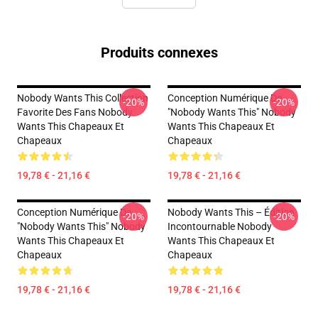
Produits connexes
Nobody Wants This Collection
Conception Numérique De
-20%
-20%
Favorite Des Fans Nobody
"Nobody Wants This" Nobody
Wants This Chapeaux Et
Wants This Chapeaux Et
Chapeaux
Chapeaux
19,78 € - 21,16 €
19,78 € - 21,16 €
Conception Numérique De
Nobody Wants This – Édition
-20%
-20%
"Nobody Wants This" Nobody
Incontournable Nobody
Wants This Chapeaux Et
Wants This Chapeaux Et
Chapeaux
Chapeaux
19,78 € - 21,16 €
19,78 € - 21,16 €