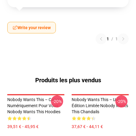
Write your review
1
/
1
Produits les plus vendus
Nobody Wants This – Conçu
Nobody Wants This – Une
-20%
-20%
Numériquement Pour Vous
Édition Limitée Nobody Wants
Nobody Wants This Hoodies
This Chandails
39,51 € - 45,95 €
37,67 € - 44,11 €