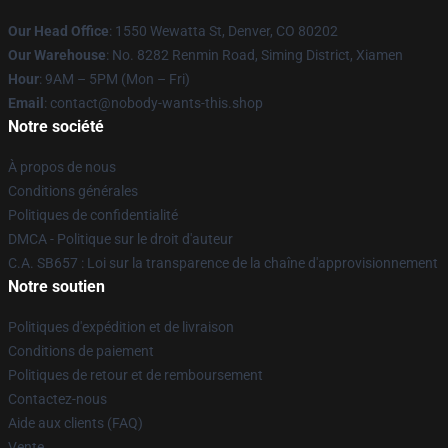
Our Head Office
: 1550 Wewatta St, Denver, CO 80202
Our Warehouse
: No. 8282 Renmin Road, Siming District, Xiamen
Hour
: 9AM – 5PM (Mon – Fri)
Email
: contact@nobody-wants-this.shop
Notre société
À propos de nous
Conditions générales
Politiques de confidentialité
DMCA - Politique sur le droit d'auteur
C.A. SB657 : Loi sur la transparence de la chaîne d'approvisionnement
Notre soutien
Politiques d'expédition et de livraison
Conditions de paiement
Politiques de retour et de remboursement
Contactez-nous
Aide aux clients (FAQ)
Vente