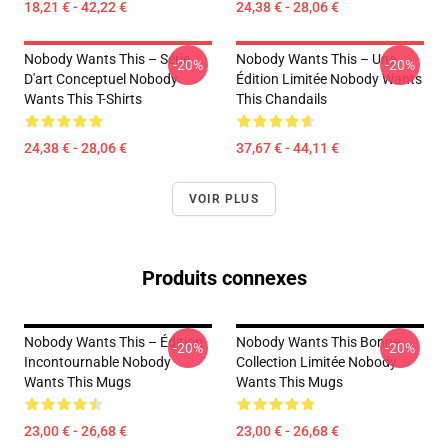
18,21 € - 42,22 €
24,38 € - 28,06 €
Nobody Wants This – Série
Nobody Wants This – Une
-20%
-20%
D'art Conceptuel Nobody
Édition Limitée Nobody Wants
Wants This T-Shirts
This Chandails
24,38 € - 28,06 €
37,67 € - 44,11 €
VOIR PLUS
Produits connexes
Nobody Wants This – Édition
Nobody Wants This Bonne
-20%
-20%
Incontournable Nobody
Collection Limitée Nobody
Wants This Mugs
Wants This Mugs
23,00 € - 26,68 €
23,00 € - 26,68 €