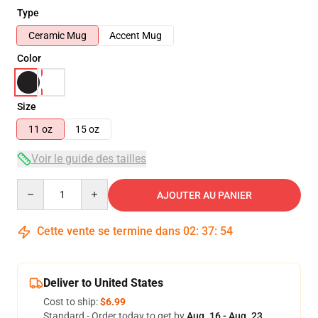
Type
Ceramic Mug
Accent Mug
Color
Size
11 oz
15 oz
Voir le guide des tailles
Quantity
AJOUTER AU PANIER
Cette vente se termine dans
02
:
37
:
53
Deliver to United States
Cost to ship:
$6.99
Standard - Order today to get by
Aug. 16 - Aug. 23