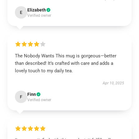
Elizabeth
E
Verified owner
The Nobody Wants This mug is gorgeous—better
than described! It’s crafted with care and adds a
lovely touch to my daily tea.
Apr 10, 2025
Finn
F
Verified owner