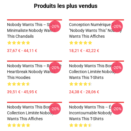
Produits les plus vendus
Nobody Wants This – Style
Conception Numérique De
-20%
-20%
Minimaliste Nobody Wants
"Nobody Wants This" Nobody
This Chandails
Wants This Affiches
37,67 € - 44,11 €
18,21 € - 42,22 €
Nobody Wants This – Résumé
Nobody Wants This Bonne
-20%
-20%
Heartbreak Nobody Wants
Collection Limitée Nobody
This Hoodies
Wants This T-Shirts
39,51 € - 45,95 €
24,38 € - 28,06 €
Nobody Wants This Bonne
Nobody Wants This – Édition
-20%
-20%
Collection Limitée Nobody
Incontournable Nobody
Wants This Affiches
Wants This T-Shirts