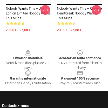
Nobody Wants This – Une
Nobody Wants This – Résumé
-20%
-20%
Édition Limitée Nobody Wants
Heartbreak Nobody Wants
This Mugs
This Mugs
23,00 € - 26,68 €
23,00 € - 26,68 €
Footer
Livraison mondiale
Achetez en toute confiance
Nous livrons dans plus de 200
24/7 Protected from clicks to
pays
delivery
Garantie internationale
Paiement 100% sécurisé
Offert dans le pays d'utilisation
PayPal / MasterCard / Visa
Contactez-nous