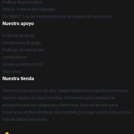
Política de privacidad
DMCA - Política de Copyright
CA SB657: Ley de transparencia en la cadena de suministro
Nuestro apoyo
Políticas de envío
Condiciones de pago
Políticas de reembolso
Contáctenos
Ayuda al cliente (FAQ)
Mayorista
Nuestra tienda
Ofrecemos productos de alta calidad diseñados específicamente por
nuestro equipo de clase mundial. Ofrecemos una variedad de
productos que son elegantes y hermosos. Esto no es sólo para
mostrar su estilo individual, sino también para que usted comparta su
individualidad con otros.