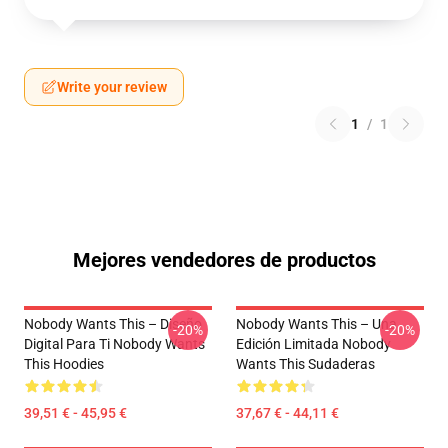
Write your review
1
/
1
Mejores vendedores de productos
Nobody Wants This – Diseño
Nobody Wants This – Una
-20%
-20%
Digital Para Ti Nobody Wants
Edición Limitada Nobody
This Hoodies
Wants This Sudaderas
39,51 € - 45,95 €
37,67 € - 44,11 €