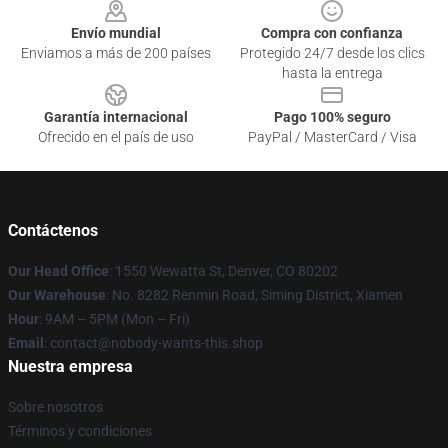
Envío mundial
Compra con confianza
Enviamos a más de 200 países
Protegido 24/7 desde los clics
hasta la entrega
Garantía internacional
Pago 100% seguro
Ofrecido en el país de uso
PayPal / MasterCard / Visa
Contáctenos
Our Head Office
: 1550 Wewatta St, Denver, CO 80202
Our Warehouse
: No. 8282 Renmin Road, Siming District, Xiamen
Hour
: 9AM – 5PM (Mon – Fri)
Email
: contact@nobody-wants-this.shop
Nuestra empresa
Sobre nosotros
Términos y condiciones