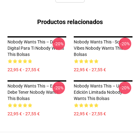
Productos relacionados
Nobody Wants This – Diseño
Nobody Wants This - Solo
-20%
-20%
Digital Para Ti Nobody Wants
Vibes Nobody Wants This
This Bolsas
Bolsas
22,95 € - 27,55 €
22,95 € - 27,55 €
Nobody Wants This – Edición
Nobody Wants This – Una
-20%
-20%
Debe Tener Nobody Wants
Edición Limitada Nobody
This Bolsas
Wants This Bolsas
22,95 € - 27,55 €
22,95 € - 27,55 €
Footer