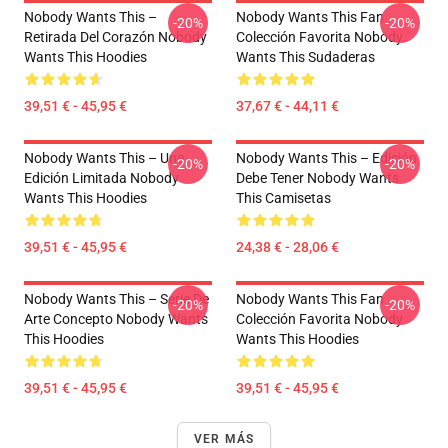
Nobody Wants This –
Nobody Wants This Fan
-20%
-20%
Retirada Del Corazón Nobody
Colección Favorita Nobody
Wants This Hoodies
Wants This Sudaderas
39,51 € - 45,95 €
37,67 € - 44,11 €
Nobody Wants This – Una
Nobody Wants This – Edición
-20%
-20%
Edición Limitada Nobody
Debe Tener Nobody Wants
Wants This Hoodies
This Camisetas
39,51 € - 45,95 €
24,38 € - 28,06 €
Nobody Wants This – Serie De
Nobody Wants This Fan
-20%
-20%
Arte Concepto Nobody Wants
Colección Favorita Nobody
This Hoodies
Wants This Hoodies
39,51 € - 45,95 €
39,51 € - 45,95 €
VER MÁS