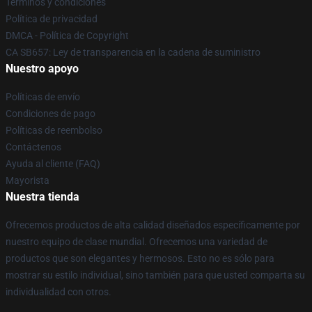
Términos y condiciones
Política de privacidad
DMCA - Política de Copyright
CA SB657: Ley de transparencia en la cadena de suministro
Nuestro apoyo
Políticas de envío
Condiciones de pago
Políticas de reembolso
Contáctenos
Ayuda al cliente (FAQ)
Mayorista
Nuestra tienda
Ofrecemos productos de alta calidad diseñados específicamente por
nuestro equipo de clase mundial. Ofrecemos una variedad de
productos que son elegantes y hermosos. Esto no es sólo para
mostrar su estilo individual, sino también para que usted comparta su
individualidad con otros.