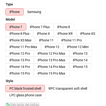
Type
iPhone
Samsung
Model
iPhone 7
iPhone 7 Plus
iPhone 8
iPhone 8 Plus
iPhone X
iPhone XR
iPhone XS
iPhone XS Max
iPhone 11
iPhone 11 Pro
iPhone 11 Pro Max
iPhone 12
iPhone 12 Mini
iPhone 12 Pro
iPhone 12 Pro Max
iPhone 13
iPhone 13 Pro
iPhone 13 Pro Max
iPhone 14
iPhone 14 Pro
iPhone 14 Pro Max
iPhone 15
iPhone 15 Pro
iPhone 15 Pro Max
Style
PC black frosted shell
RPC transparent soft shell
LPC glass phone case
Ver guía de tallas