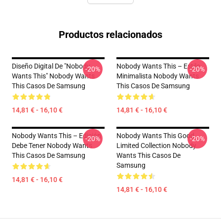
Productos relacionados
Diseño Digital De "Nobody
Nobody Wants This – Estilo
-20%
-20%
Wants This" Nobody Wants
Minimalista Nobody Wants
This Casos De Samsung
This Casos De Samsung
14,81 € - 16,10 €
14,81 € - 16,10 €
Nobody Wants This – Edición
Nobody Wants This Good
-20%
-20%
Debe Tener Nobody Wants
Limited Collection Nobody
This Casos De Samsung
Wants This Casos De
Samsung
14,81 € - 16,10 €
14,81 € - 16,10 €