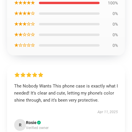
★★★★★
100%
★★★★☆
0%
★★★☆☆
0%
★★☆☆☆
0%
★☆☆☆☆
0%
The Nobody Wants This phone case is exactly what I
needed! It’s clear and cute, letting my phone’s color
shine through, and it’s been very protective.
Apr 11, 2025
Rosie
R
Verified owner