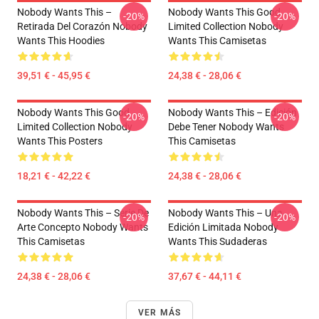
Nobody Wants This –
Nobody Wants This Good
-20%
-20%
Retirada Del Corazón Nobody
Limited Collection Nobody
Wants This Hoodies
Wants This Camisetas
39,51 € - 45,95 €
24,38 € - 28,06 €
Nobody Wants This Good
Nobody Wants This – Edición
-20%
-20%
Limited Collection Nobody
Debe Tener Nobody Wants
Wants This Posters
This Camisetas
18,21 € - 42,22 €
24,38 € - 28,06 €
Nobody Wants This – Serie De
Nobody Wants This – Una
-20%
-20%
Arte Concepto Nobody Wants
Edición Limitada Nobody
This Camisetas
Wants This Sudaderas
24,38 € - 28,06 €
37,67 € - 44,11 €
VER MÁS