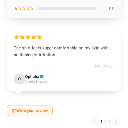
★☆☆☆☆
0%
The shirt feels super comfortable on my skin with
no itching or irritation.
Apr 13, 2025
Ophelia
O
Verified owner
Write your review
1
/
1