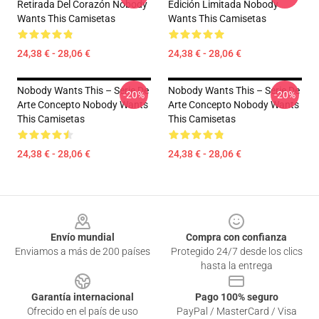
Retirada Del Corazón Nobody
Edición Limitada Nobody
Wants This Camisetas
Wants This Camisetas
24,38 € - 28,06 €
24,38 € - 28,06 €
Nobody Wants This – Serie De
Nobody Wants This – Serie De
-20%
-20%
Arte Concepto Nobody Wants
Arte Concepto Nobody Wants
This Camisetas
This Camisetas
24,38 € - 28,06 €
24,38 € - 28,06 €
Footer
Envío mundial
Compra con confianza
Enviamos a más de 200 países
Protegido 24/7 desde los clics
hasta la entrega
Garantía internacional
Pago 100% seguro
Ofrecido en el país de uso
PayPal / MasterCard / Visa