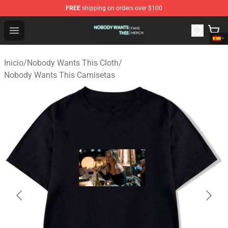
FREE
shipping on orders over $100
Nobody Wants This Shop - Official Nobody Wants This M
Open menu
Inicio
/
Nobody Wants This Cloth
/
Nobody Wants This Camisetas