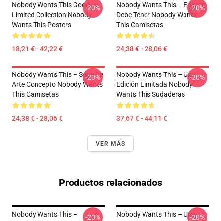
Nobody Wants This Good
Nobody Wants This – Edición
-20%
-20%
Limited Collection Nobody
Debe Tener Nobody Wants
Wants This Posters
This Camisetas
18,21 € - 42,22 €
24,38 € - 28,06 €
Nobody Wants This – Serie De
Nobody Wants This – Una
-20%
-20%
Arte Concepto Nobody Wants
Edición Limitada Nobody
This Camisetas
Wants This Sudaderas
24,38 € - 28,06 €
37,67 € - 44,11 €
VER MÁS
Productos relacionados
Nobody Wants This –
Nobody Wants This – Una
-20%
-20%