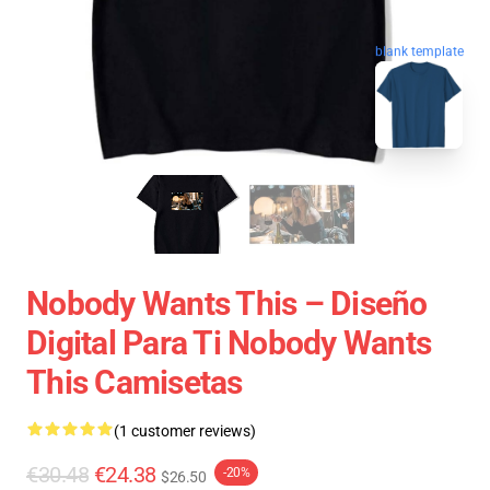
blank template
Nobody Wants This – Diseño
Digital Para Ti Nobody Wants
This Camisetas
(1 customer reviews)
€30.48
€24.38
-20%
$26.50