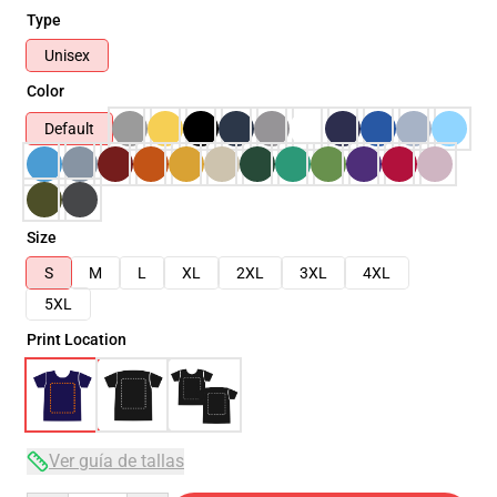
Type
Unisex
Color
Default
Size
S
M
L
XL
2XL
3XL
4XL
5XL
Print Location
Ver guía de tallas