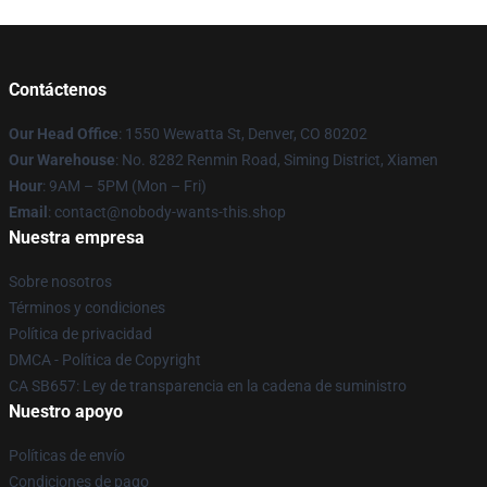
Contáctenos
Our Head Office
: 1550 Wewatta St, Denver, CO 80202
Our Warehouse
: No. 8282 Renmin Road, Siming District, Xiamen
Hour
: 9AM – 5PM (Mon – Fri)
Email
: contact@nobody-wants-this.shop
Nuestra empresa
Sobre nosotros
Términos y condiciones
Política de privacidad
DMCA - Política de Copyright
CA SB657: Ley de transparencia en la cadena de suministro
Nuestro apoyo
Políticas de envío
Condiciones de pago