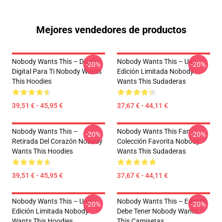
Mejores vendedores de productos
Nobody Wants This – Diseño
Nobody Wants This – Una
-20%
-20%
Digital Para Ti Nobody Wants
Edición Limitada Nobody
This Hoodies
Wants This Sudaderas
39,51 € - 45,95 €
37,67 € - 44,11 €
Nobody Wants This –
Nobody Wants This Fan
-20%
-20%
Retirada Del Corazón Nobody
Colección Favorita Nobody
Wants This Hoodies
Wants This Sudaderas
39,51 € - 45,95 €
37,67 € - 44,11 €
Nobody Wants This – Una
Nobody Wants This – Edición
-20%
-20%
Edición Limitada Nobody
Debe Tener Nobody Wants
Wants This Hoodies
This Camisetas