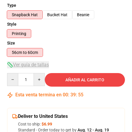
Type
Snapback Hat
Bucket Hat
Beanie
Style
Printing
Size
56cm to 60cm
Ver guía de tallas
Quantity
AÑADIR AL CARRITO
Esta venta termina en
00
:
39
:
54
Deliver to United States
Cost to ship:
$6.99
Standard - Order today to get by
Aug. 12 - Aug. 19