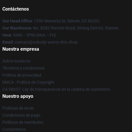
Contáctenos
Our Head Office
: 1550 Wewatta St, Denver, CO 80202
Our Warehouse
: No. 8282 Renmin Road, Siming District, Xiamen
Hour
: 9AM – 5PM (Mon – Fri)
Email
: contact@nobody-wants-this.shop
Nuestra empresa
Sobre nosotros
Términos y condiciones
Política de privacidad
DMCA - Política de Copyright
CA SB657: Ley de transparencia en la cadena de suministro
Nuestro apoyo
Políticas de envío
Condiciones de pago
Políticas de reembolso
Contáctenos