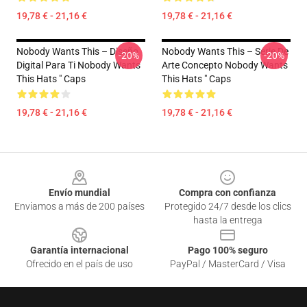
19,78 € - 21,16 €
19,78 € - 21,16 €
Nobody Wants This – Diseño
Nobody Wants This – Serie De
-20%
-20%
Digital Para Ti Nobody Wants
Arte Concepto Nobody Wants
This Hats " Caps
This Hats " Caps
19,78 € - 21,16 €
19,78 € - 21,16 €
Footer
Envío mundial
Compra con confianza
Enviamos a más de 200 países
Protegido 24/7 desde los clics
hasta la entrega
Garantía internacional
Pago 100% seguro
Ofrecido en el país de uso
PayPal / MasterCard / Visa