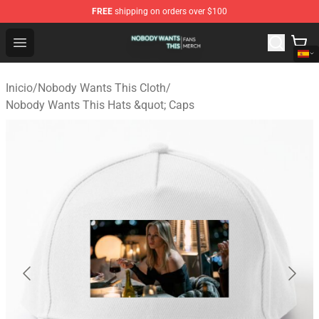
FREE
shipping on orders over $100
Nobody Wants This Shop - Official Nobody Wants This M
Open menu
Inicio
/
Nobody Wants This Cloth
/
Nobody Wants This Hats &quot; Caps