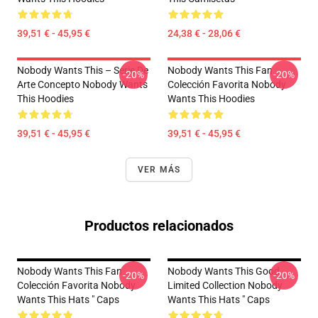
39,51 € - 45,95 €
24,38 € - 28,06 €
Nobody Wants This – Serie De
Nobody Wants This Fan
-20%
-20%
Arte Concepto Nobody Wants
Colección Favorita Nobody
This Hoodies
Wants This Hoodies
39,51 € - 45,95 €
39,51 € - 45,95 €
VER MÁS
Productos relacionados
Nobody Wants This Fan
Nobody Wants This Good
-20%
-20%
Colección Favorita Nobody
Limited Collection Nobody
Wants This Hats " Caps
Wants This Hats " Caps