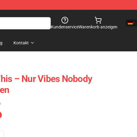
Kundenservice
Warenkorb anzeigen
og
Kontakt
his – Nur Vibes Nobody
sen
)