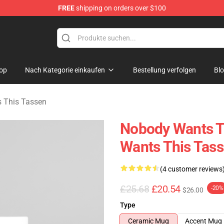
FREE
shipping on orders over $100
s Merchandise Store
op
Nach Kategorie einkaufen
Bestellung verfolgen
Bl
 This Tassen
Nobody Wants T
Wants This Tas
(4 customer reviews
£25.68
£20.54
-20%
$26.00
Type
Ceramic Mug
Accent Mug