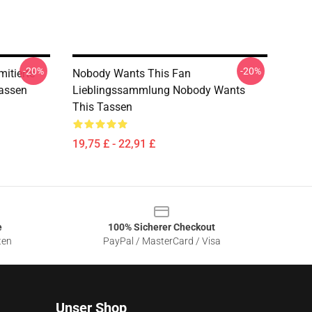
-20%
-20%
itierte
Nobody Wants This Fan
Tassen
Lieblingssammlung Nobody Wants
This Tassen
19,75 £ - 22,91 £
e
100% Sicherer Checkout
ten
PayPal / MasterCard / Visa
Unser Shop