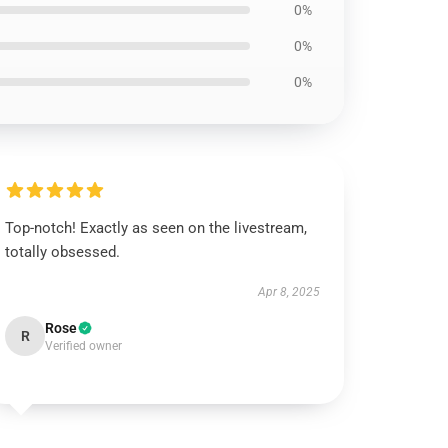
0%
0%
0%
Top-notch! Exactly as seen on the livestream,
totally obsessed.
Apr 8, 2025
Rose
R
Verified owner