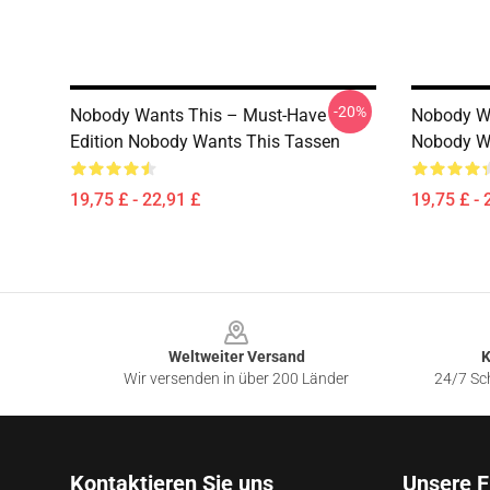
-20%
Nobody Wants This – Must-Have
Nobody Wa
Edition Nobody Wants This Tassen
Nobody W
19,75 £ - 22,91 £
19,75 £ - 
Footer
Weltweiter Versand
K
Wir versenden in über 200 Länder
24/7 Sch
Kontaktieren Sie uns
Unsere F