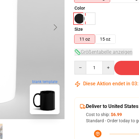
Color
Size
11 oz
15 oz
Größentabelle anzeigen
Quantity
blank template
Diese Aktion endet in
03
Deliver to United States
Cost to ship:
$6.99
Standard - Order today to g