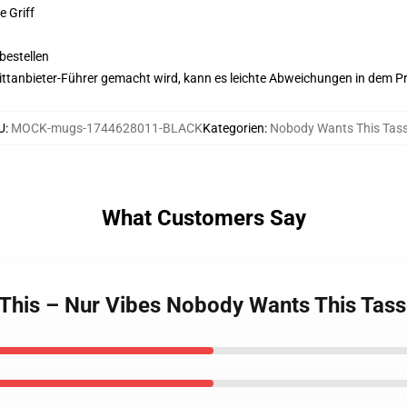
e Griff
bestellen
 Drittanbieter-Führer gemacht wird, kann es leichte Abweichungen in dem P
U
:
MOCK-mugs-1744628011-BLACK
Kategorien
:
Nobody Wants This Tas
What Customers Say
This – Nur Vibes Nobody Wants This Tas