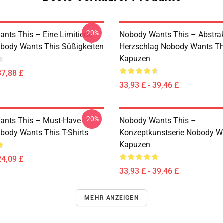
-20%
nts This – Eine Limitierte
Nobody Wants This – Abstrak
obody Wants This Süßigkeiten
Herzschlag Nobody Wants Th
Kapuzen
37,88 £
33,93 £ - 39,46 £
-20%
ants This – Must-Have
Nobody Wants This –
obody Wants This T-Shirts
Konzeptkunstserie Nobody W
Kapuzen
24,09 £
33,93 £ - 39,46 £
MEHR ANZEIGEN