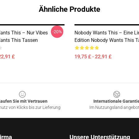
Ähnliche Produkte
-20%
nts This – Nur Vibes
Nobody Wants This – Eine Lim
ants This Tassen
Edition Nobody Wants This 
22,91 £
19,75 £ - 22,91 £
aufen Sie mit Vertrauen
Internationale Garanti
utz von Klicks bis zur Lieferung
Im Nutzungsland angebo
irma
Unsere Unterstützung