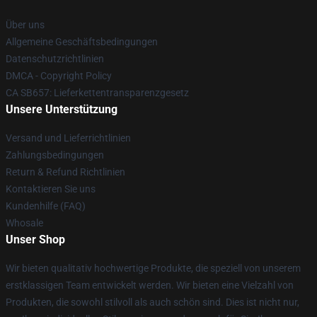
Über uns
Allgemeine Geschäftsbedingungen
Datenschutzrichtlinien
DMCA - Copyright Policy
CA SB657: Lieferkettentransparenzgesetz
Unsere Unterstützung
Versand und Lieferrichtlinien
Zahlungsbedingungen
Return & Refund Richtlinien
Kontaktieren Sie uns
Kundenhilfe (FAQ)
Whosale
Unser Shop
Wir bieten qualitativ hochwertige Produkte, die speziell von unserem
erstklassigen Team entwickelt werden. Wir bieten eine Vielzahl von
Produkten, die sowohl stilvoll als auch schön sind. Dies ist nicht nur,