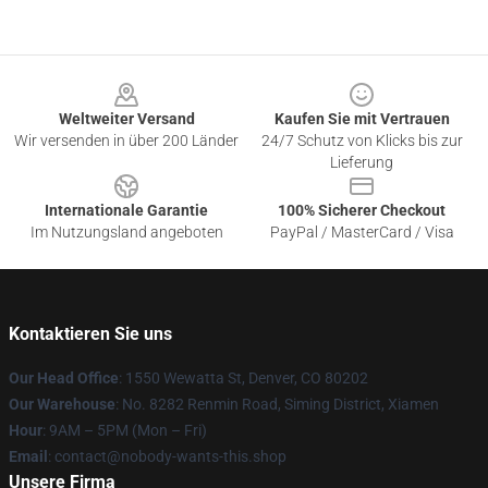
Footer
Weltweiter Versand
Kaufen Sie mit Vertrauen
Wir versenden in über 200 Länder
24/7 Schutz von Klicks bis zur
Lieferung
Internationale Garantie
100% Sicherer Checkout
Im Nutzungsland angeboten
PayPal / MasterCard / Visa
Kontaktieren Sie uns
Our Head Office
: 1550 Wewatta St, Denver, CO 80202
Our Warehouse
: No. 8282 Renmin Road, Siming District, Xiamen
Hour
: 9AM – 5PM (Mon – Fri)
Email
: contact@nobody-wants-this.shop
Unsere Firma