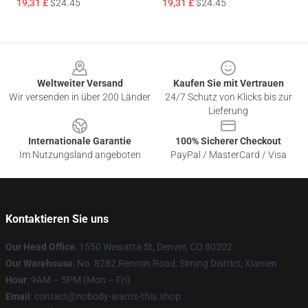
19,31 £
$24.45
19,31 £
$24.45
Footer
Weltweiter Versand
Kaufen Sie mit Vertrauen
Wir versenden in über 200 Länder
24/7 Schutz von Klicks bis zur
Lieferung
Internationale Garantie
100% Sicherer Checkout
Im Nutzungsland angeboten
PayPal / MasterCard / Visa
Kontaktieren Sie uns
Our Head Office
: 1550 Wewatta St, Denver, CO 80202
Our Warehouse
: No. 8282 Renmin Road, Siming District, Xiamen
Hour
: 9AM – 5PM (Mon – Fri)
Email
: contact@nobody-wants-this.shop