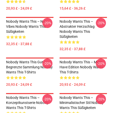
20,93 £ - 24,09 £
15,64 £ - 36,26 £
Nobody Wants This – Nur
Nobody Wants This –
-20%
-20%
Vibes Nobody Wants This
Abstrakter Herzschlag
Süßigkeiten
Nobody Wants This
Süßigkeiten
32,35 £ - 37,88 £
32,35 £ - 37,88 £
Nobody Wants This Gut
Nobody Wants This – Must-
-20%
-20%
Begrenzte Sammlung Nobody
Have Edition Nobody Wants
Wants This T-Shirts
This T-Shirts
20,93 £ - 24,09 £
20,93 £ - 24,09 £
Nobody Wants This –
Nobody Wants This –
-20%
-20%
Konzeptkunstserie Nobody
Minimalistischer Stil Nobody
Wants This T-Shirts
Wants This Süßigkeiten