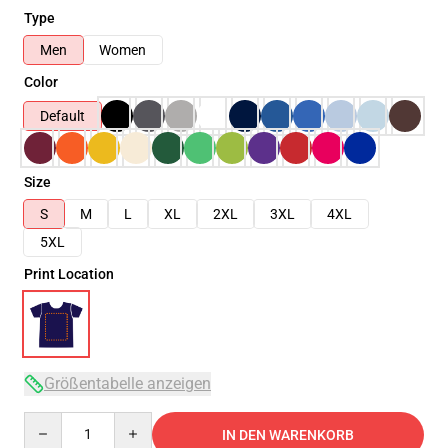
Type
Men
Women
Color
Default
Size
S
M
L
XL
2XL
3XL
4XL
5XL
Print Location
Größentabelle anzeigen
Quantity
IN DEN WARENKORB