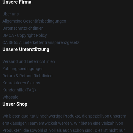
Unsere Firma
Über uns
Allgemeine Geschäftsbedingungen
Datenschutzrichtlinien
DMCA - Copyright Policy
CA SB657: Lieferkettentransparenzgesetz
Unsere Unterstützung
Versand und Lieferrichtlinien
Zahlungsbedingungen
Return & Refund Richtlinien
Kontaktieren Sie uns
Kundenhilfe (FAQ)
Whosale
Unser Shop
Wir bieten qualitativ hochwertige Produkte, die speziell von unserem
erstklassigen Team entwickelt werden. Wir bieten eine Vielzahl von
Produkten, die sowohl stilvoll als auch schön sind. Dies ist nicht nur,