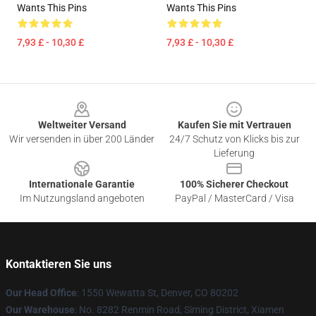
Wants This Pins
Wants This Pins
7,93 £ - 10,30 £
7,93 £ - 10,30 £
Footer
Weltweiter Versand
Kaufen Sie mit Vertrauen
Wir versenden in über 200 Länder
24/7 Schutz von Klicks bis zur
Lieferung
Internationale Garantie
100% Sicherer Checkout
Im Nutzungsland angeboten
PayPal / MasterCard / Visa
Kontaktieren Sie uns
Our Head Office
: 1550 Wewatta St, Denver, CO 80202
Our Warehouse
: No. 8282 Renmin Road, Siming District, Xiamen