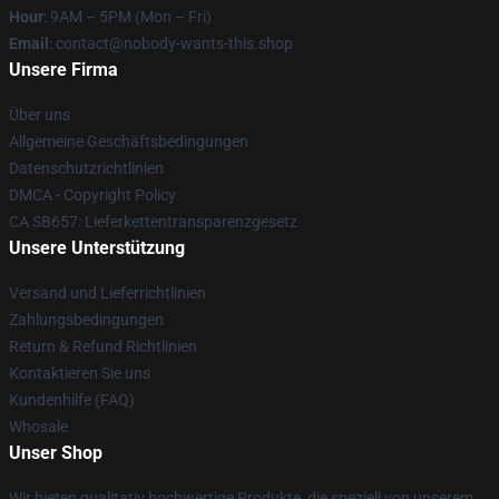
Hour
: 9AM – 5PM (Mon – Fri)
Email
: contact@nobody-wants-this.shop
Unsere Firma
Über uns
Allgemeine Geschäftsbedingungen
Datenschutzrichtlinien
DMCA - Copyright Policy
CA SB657: Lieferkettentransparenzgesetz
Unsere Unterstützung
Versand und Lieferrichtlinien
Zahlungsbedingungen
Return & Refund Richtlinien
Kontaktieren Sie uns
Kundenhilfe (FAQ)
Whosale
Unser Shop
Wir bieten qualitativ hochwertige Produkte, die speziell von unserem