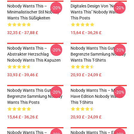
Nobody Wants This –
Digitales Design Von "Nobody
-20%
-20%
Minimalistischer Stil Nobody
Wants This" Nobody Wants
Wants This Süßigkeiten
This Posts
32,35 £ - 37,88 £
15,64 £ - 36,26 £
Nobody Wants This –
Nobody Wants This Gut
-20%
-20%
Abstrakter Herzschlag
Begrenzte Sammlung Nobody
Nobody Wants This Kapuzen
Wants This T-Shirts
33,93 £ - 39,46 £
20,93 £ - 24,09 £
Nobody Wants This Gut
Nobody Wants This – Must-
-20%
-20%
Begrenzte Sammlung Nobody
Have Edition Nobody Wants
Wants This Posts
This T-Shirts
15,64 £ - 36,26 £
20,93 £ - 24,09 £
Nobody Wants This –
Nobody Wants This – Eine