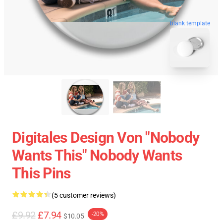
blank template
Digitales Design Von "Nobody
Wants This" Nobody Wants
This Pins
(5 customer reviews)
£9.92
£7.94
-20%
$10.05