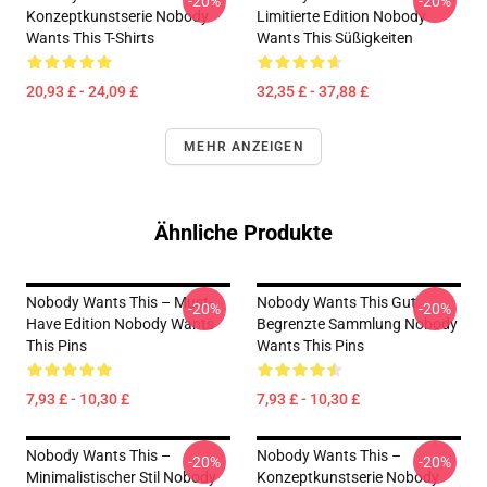
-20%
-20%
Konzeptkunstserie Nobody
Limitierte Edition Nobody
Wants This T-Shirts
Wants This Süßigkeiten
20,93 £ - 24,09 £
32,35 £ - 37,88 £
MEHR ANZEIGEN
Ähnliche Produkte
Nobody Wants This – Must-
Nobody Wants This Gut
-20%
-20%
Have Edition Nobody Wants
Begrenzte Sammlung Nobody
This Pins
Wants This Pins
7,93 £ - 10,30 £
7,93 £ - 10,30 £
Nobody Wants This –
Nobody Wants This –
-20%
-20%
Minimalistischer Stil Nobody
Konzeptkunstserie Nobody