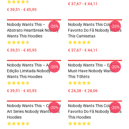
€ 37,67 - € 44,11
€ 39,51 - € 45,95
Nobody Wants This –
Nobody Wants This Coleção
-20%
-20%
Abstrato Heartbreak Nobody
Favorito Do Fã Nobody Wants
Wants This Hoodies
This Camisetas
€ 39,51 - € 45,95
€ 37,67 - € 44,11
Nobody Wants This – A
Nobody Wants This – Edição
-20%
-20%
Edição Limitada Nobody
Must-Have Nobody Wants
Wants This Hoodies
This T-Shirts
€ 39,51 - € 45,95
€ 24,38 - € 28,06
Nobody Wants This – Concept
Nobody Wants This Coleção
-20%
-20%
Art Series Nobody Wants This
Favorito Do Fã Nobody Wants
Hoodies
This Hoodies