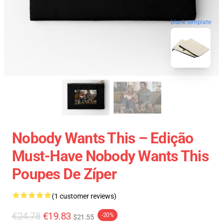
blank template
Nobody Wants This – Edição
Must-Have Nobody Wants This
Poupes De Zíper
(1 customer reviews)
€24.78
€19.83
-20%
$21.55