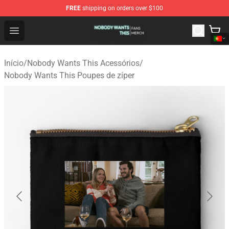
FREE
shipping on orders over $100
Nobody Wants This Shop - Official Nobody Wants This M
Open menu
Início
/
Nobody Wants This Acessórios
/
Nobody Wants This Poupes de zíper