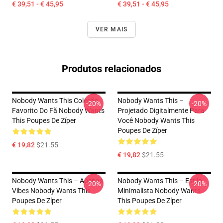
€ 39,51 - € 45,95
€ 39,51 - € 45,95
VER MAIS
Produtos relacionados
Nobody Wants This Coleção
Nobody Wants This –
-20%
-20%
Favorito Do Fã Nobody Wants
Projetado Digitalmente Para
This Poupes De Zíper
Você Nobody Wants This
Poupes De Zíper
€ 19,82
$21.55
€ 19,82
$21.55
Nobody Wants This – Apenas
Nobody Wants This – Estilo
-20%
-20%
Vibes Nobody Wants This
Minimalista Nobody Wants
Poupes De Zíper
This Poupes De Zíper