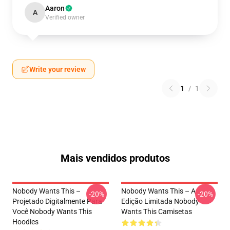
Aaron
A
Verified owner
Write your review
1
/
1
Mais vendidos produtos
Nobody Wants This –
Nobody Wants This – A
-20%
-20%
Projetado Digitalmente Para
Edição Limitada Nobody
Você Nobody Wants This
Wants This Camisetas
Hoodies