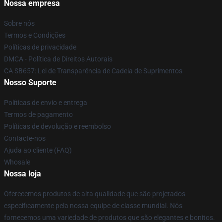
Nossa empresa
Sobre nós
Termos e Condições
Políticas de privacidade
DMCA - Política de Direitos Autorais
CA SB657: Lei de Transparência de Cadeia de Suprimentos
Nosso Suporte
Políticas de envio e entrega
Termos de pagamento
Políticas de devolução e reembolso
Contacte-nos
Ajuda ao cliente (FAQ)
Whosale
Nossa loja
Oferecemos produtos de alta qualidade que são projetados
especificamente pela nossa equipe de classe mundial. Nós
fornecemos uma variedade de produtos que são elegantes e bonitos.