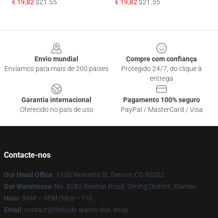
€ 19,82
$21.55
€ 19,82
$21.55
Footer
Envio mundial
Compre com confiança
Enviamos para mais de 200 países
Protegido 24/7, do clique à
entrega
Garantia internacional
Pagamento 100% seguro
Oferecido no país de uso
PayPal / MasterCard / Visa
Contacte-nos
Our Head Office
: 1550 Wewatta St, Denver, CO 80202
Our Warehouse
: No. 8282 Renmin Road, Siming District, Xiamen
Hour
: 9AM – 5PM (Mon – Fri)
Email
: contact@nobody-wants-this.shop