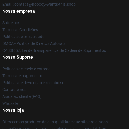
Email
: contact@nobody-wants-this.shop
Nossa empresa
Sobre nós
Termos e Condições
Políticas de privacidade
DMCA - Política de Direitos Autorais
CA SB657: Lei de Transparência de Cadeia de Suprimentos
Nosso Suporte
Políticas de envio e entrega
Termos de pagamento
Políticas de devolução e reembolso
Contacte-nos
Ajuda ao cliente (FAQ)
Whosale
Nossa loja
Oferecemos produtos de alta qualidade que são projetados
especificamente pela nossa equipe de classe mundial. Nós