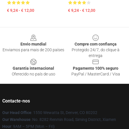
€ 9,24 - € 12,00
€ 9,24 - € 12,00
Footer
Envio mundial
Compre com confiança
Enviamos para mais de 200 países
Protegido 24/7, do clique à
entrega
Garantia internacional
Pagamento 100% seguro
Oferecido no país de uso
PayPal / MasterCard / Visa
Contacte-nos
Our Head Office
: 1550 Wewatta St, Denver, CO 80202
Our Warehouse
: No. 8282 Renmin Road, Siming District, Xiamen
Hour
: 9AM – 5PM (Mon – Fri)