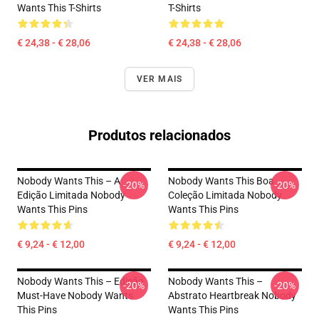
Wants This T-Shirts
T-Shirts
€ 24,38 - € 28,06
€ 24,38 - € 28,06
VER MAIS
Produtos relacionados
Nobody Wants This – A
Nobody Wants This Boa
-20%
-20%
Edição Limitada Nobody
Coleção Limitada Nobody
Wants This Pins
Wants This Pins
€ 9,24 - € 12,00
€ 9,24 - € 12,00
Nobody Wants This – Edição
Nobody Wants This –
-20%
-20%
Must-Have Nobody Wants
Abstrato Heartbreak Nobody
This Pins
Wants This Pins