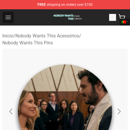
FREE
shipping on orders over $100
Nobody Wants This Shop - Official Nobody Wants This M
Open menu
Início
/
Nobody Wants This Acessórios
/
Nobody Wants This Pins