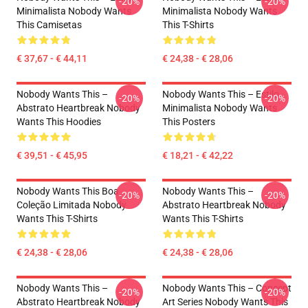
-20%
-20%
Minimalista Nobody Wants
Minimalista Nobody Wants
This Camisetas
This T-Shirts
€ 37,67 - € 44,11
€ 24,38 - € 28,06
Nobody Wants This –
Nobody Wants This – Estilo
-20%
-20%
Abstrato Heartbreak Nobody
Minimalista Nobody Wants
Wants This Hoodies
This Posters
€ 39,51 - € 45,95
€ 18,21 - € 42,22
Nobody Wants This Boa
Nobody Wants This –
-20%
-20%
Coleção Limitada Nobody
Abstrato Heartbreak Nobody
Wants This T-Shirts
Wants This T-Shirts
€ 24,38 - € 28,06
€ 24,38 - € 28,06
Nobody Wants This –
Nobody Wants This – Concept
-20%
-20%
Abstrato Heartbreak Nobody
Art Series Nobody Wants This