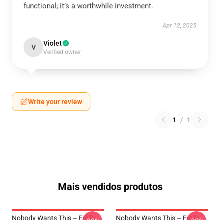
functional; it’s a worthwhile investment.
Apr 12, 2025
Violet
V
Verified owner
Write your review
1
/
1
Mais vendidos produtos
Nobody Wants This – Estilo
Nobody Wants This – Estilo