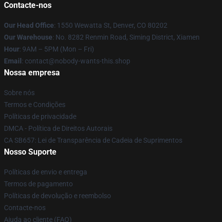
Contacte-nos
Our Head Office
: 1550 Wewatta St, Denver, CO 80202
Our Warehouse
: No. 8282 Renmin Road, Siming District, Xiamen
Hour
: 9AM – 5PM (Mon – Fri)
Email
: contact@nobody-wants-this.shop
Nossa empresa
Sobre nós
Termos e Condições
Políticas de privacidade
DMCA - Política de Direitos Autorais
CA SB657: Lei de Transparência de Cadeia de Suprimentos
Nosso Suporte
Políticas de envio e entrega
Termos de pagamento
Políticas de devolução e reembolso
Contacte-nos
Ajuda ao cliente (FAQ)