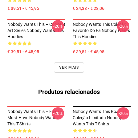
€ 39,51 - € 45,95
€ 24,38 - € 28,06
Nobody Wants This – Concept
Nobody Wants This Coleção
-20%
-20%
Art Series Nobody Wants This
Favorito Do Fã Nobody Wants
Hoodies
This Hoodies
€ 39,51 - € 45,95
€ 39,51 - € 45,95
VER MAIS
Produtos relacionados
Nobody Wants This – Edição
Nobody Wants This Boa
-20%
-20%
Must-Have Nobody Wants
Coleção Limitada Nobody
This T-Shirts
Wants This T-Shirts