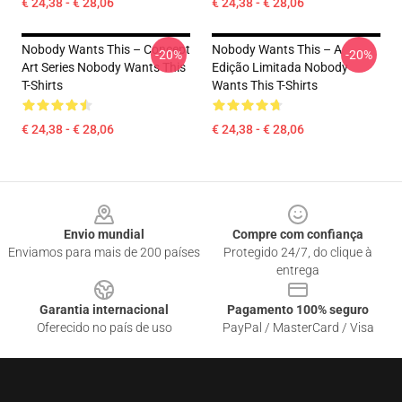
€ 24,38 - € 28,06
€ 24,38 - € 28,06
Nobody Wants This – Concept
Nobody Wants This – A
-20%
-20%
Art Series Nobody Wants This
Edição Limitada Nobody
T-Shirts
Wants This T-Shirts
€ 24,38 - € 28,06
€ 24,38 - € 28,06
Footer
Envio mundial
Compre com confiança
Enviamos para mais de 200 países
Protegido 24/7, do clique à
entrega
Garantia internacional
Pagamento 100% seguro
Oferecido no país de uso
PayPal / MasterCard / Visa