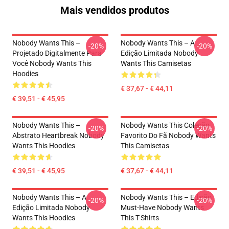
Mais vendidos produtos
Nobody Wants This –
Nobody Wants This – A
-20%
-20%
Projetado Digitalmente Para
Edição Limitada Nobody
Você Nobody Wants This
Wants This Camisetas
Hoodies
€ 37,67 - € 44,11
€ 39,51 - € 45,95
Nobody Wants This –
Nobody Wants This Coleção
-20%
-20%
Abstrato Heartbreak Nobody
Favorito Do Fã Nobody Wants
Wants This Hoodies
This Camisetas
€ 39,51 - € 45,95
€ 37,67 - € 44,11
Nobody Wants This – A
Nobody Wants This – Edição
-20%
-20%
Edição Limitada Nobody
Must-Have Nobody Wants
Wants This Hoodies
This T-Shirts