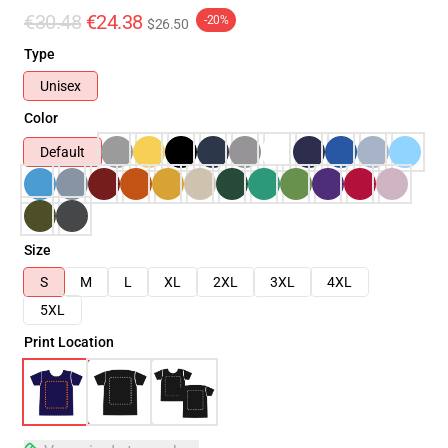
€30.48
€24.38
-20%
$26.50
Type
Unisex
Color
Default
Size
S
M
L
XL
2XL
3XL
4XL
5XL
Print Location