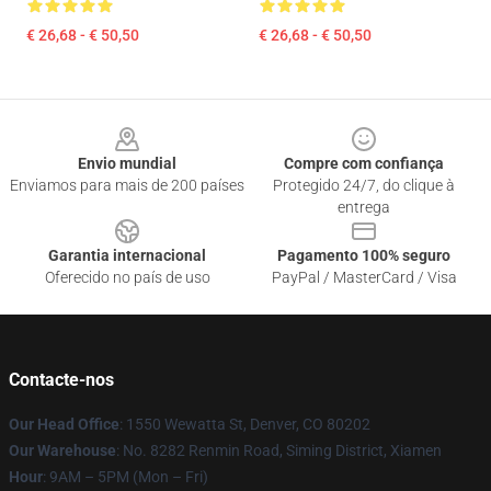
€ 26,68 - € 50,50
€ 26,68 - € 50,50
Footer
Envio mundial
Compre com confiança
Enviamos para mais de 200 países
Protegido 24/7, do clique à
entrega
Garantia internacional
Pagamento 100% seguro
Oferecido no país de uso
PayPal / MasterCard / Visa
Contacte-nos
Our Head Office
: 1550 Wewatta St, Denver, CO 80202
Our Warehouse
: No. 8282 Renmin Road, Siming District, Xiamen
Hour
: 9AM – 5PM (Mon – Fri)