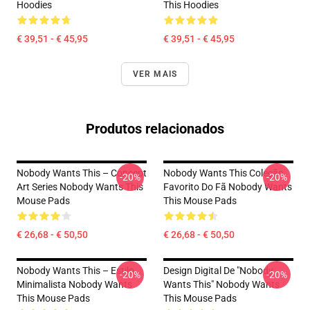
Hoodies
This Hoodies
€ 39,51 - € 45,95
€ 39,51 - € 45,95
VER MAIS
Produtos relacionados
Nobody Wants This – Concept
Nobody Wants This Coleção
-20%
-20%
Art Series Nobody Wants This
Favorito Do Fã Nobody Wants
Mouse Pads
This Mouse Pads
€ 26,68 - € 50,50
€ 26,68 - € 50,50
Nobody Wants This – Estilo
Design Digital De "Nobody
-20%
-20%
Minimalista Nobody Wants
Wants This" Nobody Wants
This Mouse Pads
This Mouse Pads