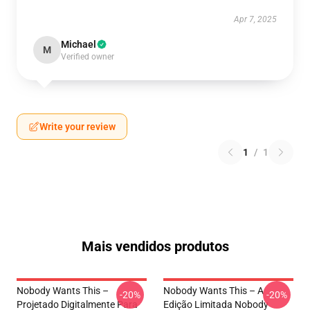
Apr 7, 2025
Michael
M
Verified owner
Write your review
1
/
1
Mais vendidos produtos
Nobody Wants This –
Nobody Wants This – A
-20%
-20%
Projetado Digitalmente Para
Edição Limitada Nobody