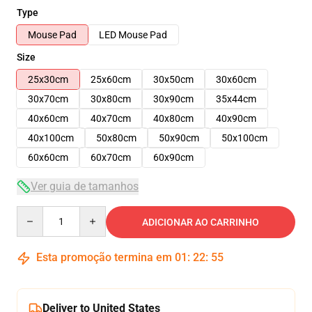
Type
Mouse Pad
LED Mouse Pad
Size
25x30cm
25x60cm
30x50cm
30x60cm
30x70cm
30x80cm
30x90cm
35x44cm
40x60cm
40x70cm
40x80cm
40x90cm
40x100cm
50x80cm
50x90cm
50x100cm
60x60cm
60x70cm
60x90cm
Ver guia de tamanhos
Quantity
ADICIONAR AO CARRINHO
Esta promoção termina em
01
:
22
:
54
Deliver to United States