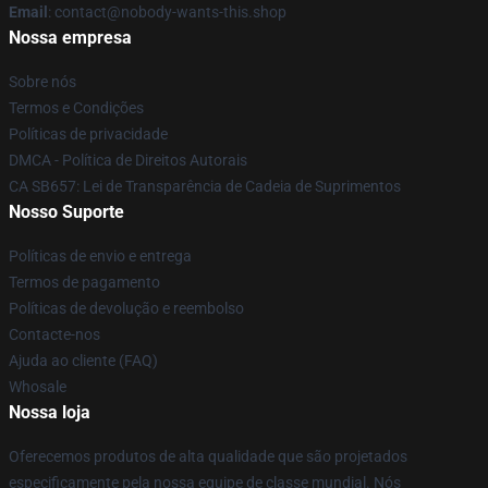
Email
: contact@nobody-wants-this.shop
Nossa empresa
Sobre nós
Termos e Condições
Políticas de privacidade
DMCA - Política de Direitos Autorais
CA SB657: Lei de Transparência de Cadeia de Suprimentos
Nosso Suporte
Políticas de envio e entrega
Termos de pagamento
Políticas de devolução e reembolso
Contacte-nos
Ajuda ao cliente (FAQ)
Whosale
Nossa loja
Oferecemos produtos de alta qualidade que são projetados
especificamente pela nossa equipe de classe mundial. Nós