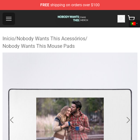
FREE
shipping on orders over $100
Nobody Wants This Shop - Official Nobody Wants This M
Open menu
Início
/
Nobody Wants This Acessórios
/
Nobody Wants This Mouse Pads