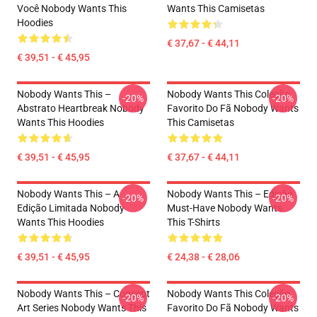
Você Nobody Wants This
Wants This Camisetas
Hoodies
€ 37,67 - € 44,11
€ 39,51 - € 45,95
Nobody Wants This –
Nobody Wants This Coleção
-20%
-20%
Abstrato Heartbreak Nobody
Favorito Do Fã Nobody Wants
Wants This Hoodies
This Camisetas
€ 39,51 - € 45,95
€ 37,67 - € 44,11
Nobody Wants This – A
Nobody Wants This – Edição
-20%
-20%
Edição Limitada Nobody
Must-Have Nobody Wants
Wants This Hoodies
This T-Shirts
€ 39,51 - € 45,95
€ 24,38 - € 28,06
Nobody Wants This – Concept
Nobody Wants This Coleção
-20%
-20%
Art Series Nobody Wants This
Favorito Do Fã Nobody Wants