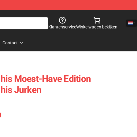
Klantenservice
Winkelwagen bekijken
Contact
his Moest-Have Edition
his Jurken
)