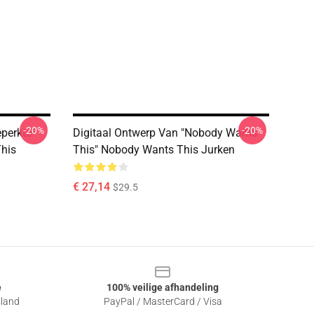
-20%
-20%
perkte
Digitaal Ontwerp Van "Nobody Wants
his
This" Nobody Wants This Jurken
€ 27,14
$29.5
e
100% veilige afhandeling
sland
PayPal / MasterCard / Visa