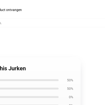
roduct ontvangen
n
,
his Jurken
50%
50%
0%