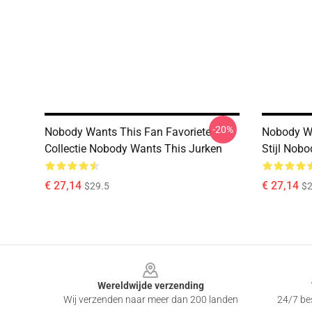
-20%
Nobody Wants This Fan Favoriete
Nobody Wa
Collectie Nobody Wants This Jurken
Stijl Nob
€ 27,14
€ 27,14
$29.5
$2
Footer
Wereldwijde verzending
Wij verzenden naar meer dan 200 landen
24/7 bes