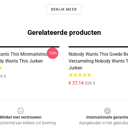
BEKIJK MEER
Gerelateerde producten
-20%
nts This Minimalistische
Nobody Wants This Goede Be
ody Wants This Jurken
Verzameling Nobody Wants T
Jurken
9.5
€ 27,14
$29.5
Winkel met vertrouwen
Internationale garanti
chermd van klikken tot levering
Aangeboden in het gebruik