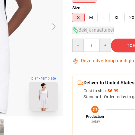
Size
S
M
L
XL
2X
Bekijk maattabel
Quantity
TOE
Deze uitverkoop eindigt 
blank template
Deliver to United States
Cost to ship:
$6.99
Standard - Order today to g
Production
Today