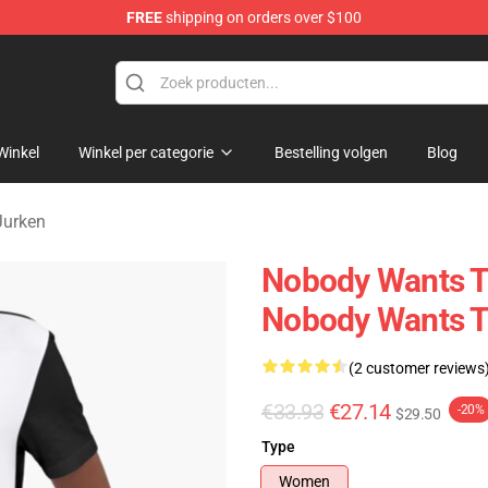
FREE
shipping on orders over $100
s Merchandise Store
Winkel
Winkel per categorie
Bestelling volgen
Blog
Jurken
Nobody Wants T
Nobody Wants T
(2 customer reviews
€33.93
€27.14
-20%
$29.50
Type
Women