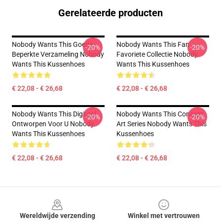
Gerelateerde producten
Nobody Wants This Goede
Nobody Wants This Fan
-20%
-20%
Beperkte Verzameling Nobody
Favoriete Collectie Nobody
Wants This Kussenhoes
Wants This Kussenhoes
€ 22,08 - € 26,68
€ 22,08 - € 26,68
Nobody Wants This Digitaal
Nobody Wants This Concept
-20%
-20%
Ontworpen Voor U Nobody
Art Series Nobody Wants This
Wants This Kussenhoes
Kussenhoes
€ 22,08 - € 26,68
€ 22,08 - € 26,68
Footer
Wereldwijde verzending
Winkel met vertrouwen