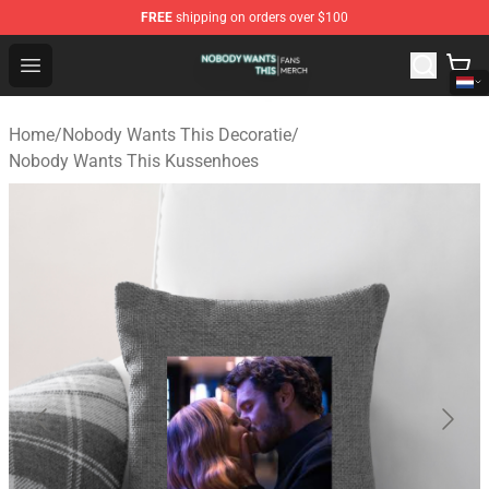
FREE
shipping on orders over $100
Nobody Wants This Shop - Official Nobody Wants This M
Open menu
Home
/
Nobody Wants This Decoratie
/
Nobody Wants This Kussenhoes