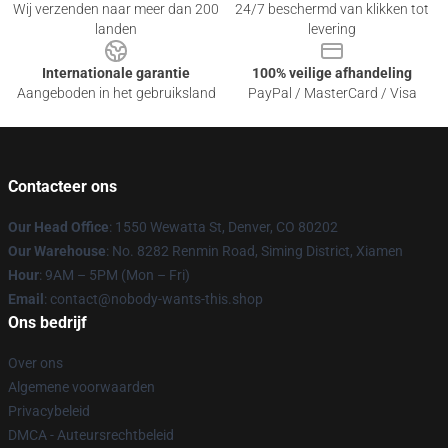
Wij verzenden naar meer dan 200
24/7 beschermd van klikken tot
landen
levering
Internationale garantie
100% veilige afhandeling
Aangeboden in het gebruiksland
PayPal / MasterCard / Visa
Contacteer ons
Our Head Office
: 1550 Wewatta St, Denver, CO 80202
Our Warehouse
: No. 8282 Renmin Road, Siming District, Xiamen
Hour
: 9AM – 5PM (Mon – Fri)
Email
: contact@nobody-wants-this.shop
Ons bedrijf
Over ons
Algemene voorwaarden
Privacybeleid
DMCA - Auteursrechtbeleid