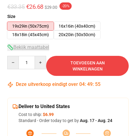
€33.35
€26.68
-20%
$29.00
Size
19x29in (50x75cm)
16x16in (40x40cm)
18x18in (45x45cm)
20x20in (50x50cm)
Bekijk maattabel
Quantity
TOEVOEGEN AAN
WINKELWAGEN
Deze uitverkoop eindigt over
04
:
49
:
54
Deliver to United States
Cost to ship:
$6.99
Standard - Order today to get by
Aug. 17 - Aug. 24