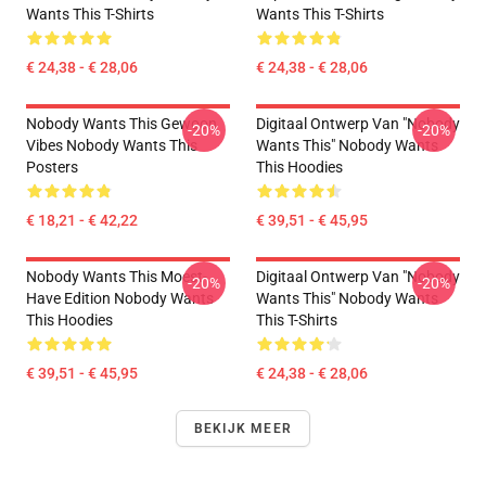
Wants This T-Shirts
Wants This T-Shirts
€ 24,38 - € 28,06
€ 24,38 - € 28,06
Nobody Wants This Gewoon
Digitaal Ontwerp Van "Nobody
-20%
-20%
Vibes Nobody Wants This
Wants This" Nobody Wants
Posters
This Hoodies
€ 18,21 - € 42,22
€ 39,51 - € 45,95
Nobody Wants This Moest-
Digitaal Ontwerp Van "Nobody
-20%
-20%
Have Edition Nobody Wants
Wants This" Nobody Wants
This Hoodies
This T-Shirts
€ 39,51 - € 45,95
€ 24,38 - € 28,06
BEKIJK MEER