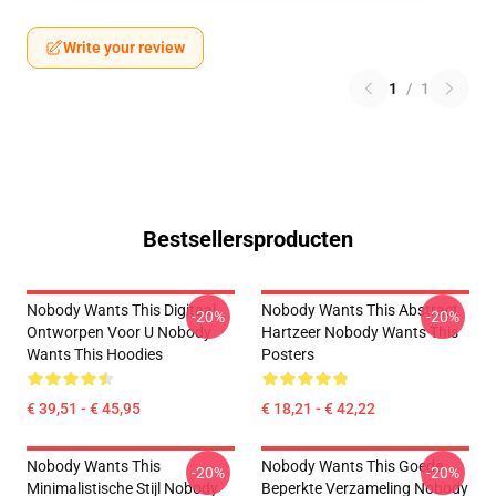
Write your review
1
/
1
Bestsellersproducten
Nobody Wants This Digitaal
Nobody Wants This Abstract
-20%
-20%
Ontworpen Voor U Nobody
Hartzeer Nobody Wants This
Wants This Hoodies
Posters
€ 39,51 - € 45,95
€ 18,21 - € 42,22
Nobody Wants This
Nobody Wants This Goede
-20%
-20%
Minimalistische Stijl Nobody
Beperkte Verzameling Nobody