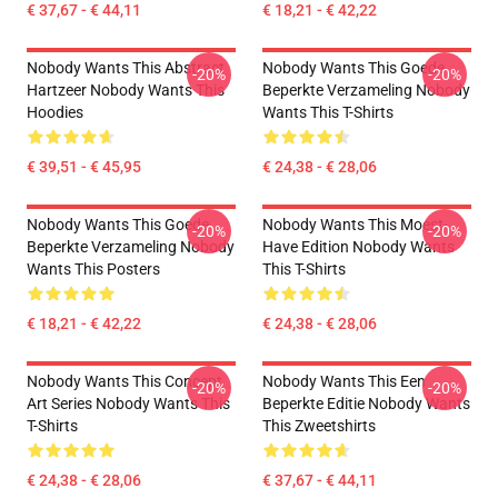
€ 37,67 - € 44,11
€ 18,21 - € 42,22
Nobody Wants This Abstract
Nobody Wants This Goede
-20%
-20%
Hartzeer Nobody Wants This
Beperkte Verzameling Nobody
Hoodies
Wants This T-Shirts
€ 39,51 - € 45,95
€ 24,38 - € 28,06
Nobody Wants This Goede
Nobody Wants This Moest-
-20%
-20%
Beperkte Verzameling Nobody
Have Edition Nobody Wants
Wants This Posters
This T-Shirts
€ 18,21 - € 42,22
€ 24,38 - € 28,06
Nobody Wants This Concept
Nobody Wants This Een
-20%
-20%
Art Series Nobody Wants This
Beperkte Editie Nobody Wants
T-Shirts
This Zweetshirts
€ 24,38 - € 28,06
€ 37,67 - € 44,11