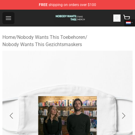
FREE
shipping on orders over $100
Nobody Wants This Shop - Official Nobody Wants This M
Open menu
Home
/
Nobody Wants This Toebehoren
/
Nobody Wants This Gezichtsmaskers