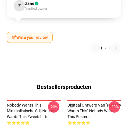
Zane
Z
Verified owner
Write your review
1
/
1
Bestsellersproducten
Nobody Wants This
Digitaal Ontwerp Van "Nobody
-20%
-20%
Minimalistische Stijl Nobody
Wants This" Nobody Wants
Wants This Zweetshirts
This Posters