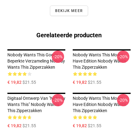
BEKIJK MEER
Gerelateerde producten
Nobody Wants This Goede
Nobody Wants This Moest-
-20%
-20%
Beperkte Verzameling Nobody
Have Edition Nobody Wants
Wants This Zipperzakken
This Zipperzakken
€ 19,82
$21.55
€ 19,82
$21.55
Digitaal Ontwerp Van "Nobody
Nobody Wants This Moest-
-20%
-20%
Wants This" Nobody Wants
Have Edition Nobody Wants
This Zipperzakken
This Zipperzakken
€ 19,82
$21.55
€ 19,82
$21.55