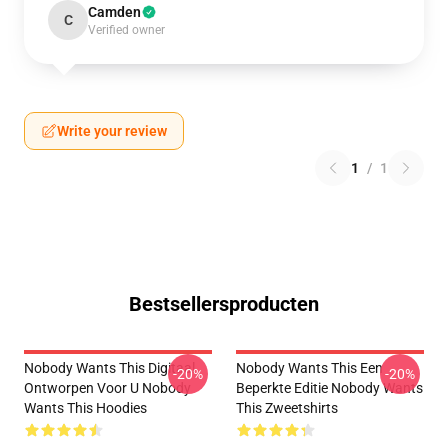
Camden
C
Verified owner
Write your review
1
/
1
Bestsellersproducten
Nobody Wants This Digitaal
Nobody Wants This Een
-20%
-20%
Ontworpen Voor U Nobody
Beperkte Editie Nobody Wants
Wants This Hoodies
This Zweetshirts