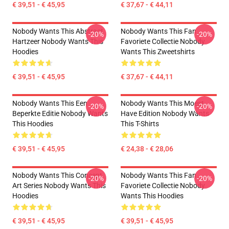
€ 39,51 - € 45,95
€ 37,67 - € 44,11
Nobody Wants This Abstract
Nobody Wants This Fan
-20%
-20%
Hartzeer Nobody Wants This
Favoriete Collectie Nobody
Hoodies
Wants This Zweetshirts
€ 39,51 - € 45,95
€ 37,67 - € 44,11
Nobody Wants This Een
Nobody Wants This Moest-
-20%
-20%
Beperkte Editie Nobody Wants
Have Edition Nobody Wants
This Hoodies
This T-Shirts
€ 39,51 - € 45,95
€ 24,38 - € 28,06
Nobody Wants This Concept
Nobody Wants This Fan
-20%
-20%
Art Series Nobody Wants This
Favoriete Collectie Nobody
Hoodies
Wants This Hoodies
€ 39,51 - € 45,95
€ 39,51 - € 45,95