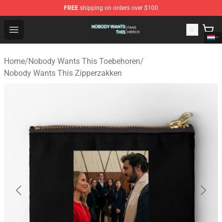
FREE
shipping on orders over $100
Nobody Wants This Shop - Official Nobody Wants This M
Open menu
Home
/
Nobody Wants This Toebehoren
/
Nobody Wants This Zipperzakken