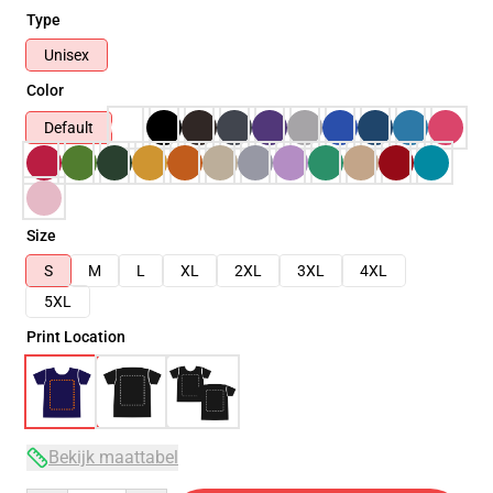
Type
Unisex
Color
Default
Size
S
M
L
XL
2XL
3XL
4XL
5XL
Print Location
Bekijk maattabel