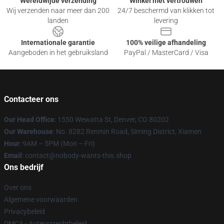
Wereldwijde verzending
Winkel met vertrouwen
Wij verzenden naar meer dan 200
24/7 beschermd van klikken tot
landen
levering
Internationale garantie
100% veilige afhandeling
Aangeboden in het gebruiksland
PayPal / MasterCard / Visa
Contacteer ons
Our Head Office
: 1550 Wewatta St, Denver, CO 80202
Our Warehouse
: No. 8282 Renmin Road, Siming District, Xiamen
Hour
: 9AM – 5PM (Mon – Fri)
Email
: contact@nobody-wants-this.shop
Ons bedrijf
Over ons
Algemene voorwaarden
Privacybeleid
DMCA - Auteursrechtbeleid