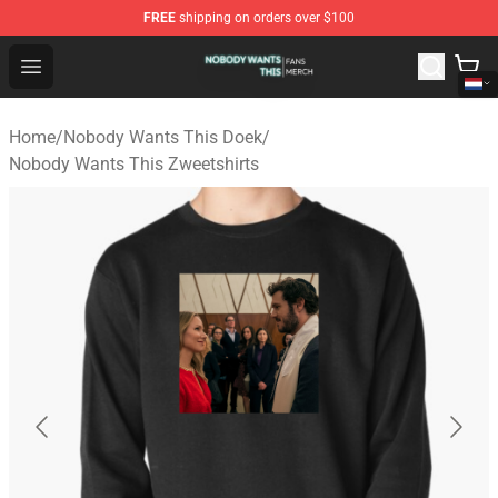
FREE
shipping on orders over $100
Nobody Wants This Shop - Official Nobody Wants This M
Open menu
Home
/
Nobody Wants This Doek
/
Nobody Wants This Zweetshirts