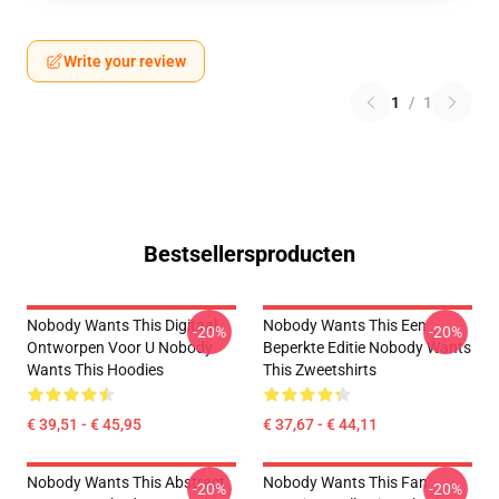
Write your review
1
/
1
Bestsellersproducten
Nobody Wants This Digitaal
Nobody Wants This Een
-20%
-20%
Ontworpen Voor U Nobody
Beperkte Editie Nobody Wants
Wants This Hoodies
This Zweetshirts
€ 39,51 - € 45,95
€ 37,67 - € 44,11
Nobody Wants This Abstract
Nobody Wants This Fan
-20%
-20%