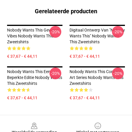
Gerelateerde producten
Nobody Wants This Gewoon
Digitaal Ontwerp Van "Nobody
-20%
-20%
Vibes Nobody Wants This
Wants This" Nobody Wants
Zweetshirts
This Zweetshirts
€ 37,67 - € 44,11
€ 37,67 - € 44,11
Nobody Wants This Een
Nobody Wants This Concept
-20%
-20%
Beperkte Editie Nobody Wants
Art Series Nobody Wants This
This Zweetshirts
Zweetshirts
€ 37,67 - € 44,11
€ 37,67 - € 44,11
Footer