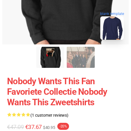
blank template
Nobody Wants This Fan
Favoriete Collectie Nobody
Wants This Zweetshirts
(1 customer reviews)
€47.09
€37.67
-20%
$40.95