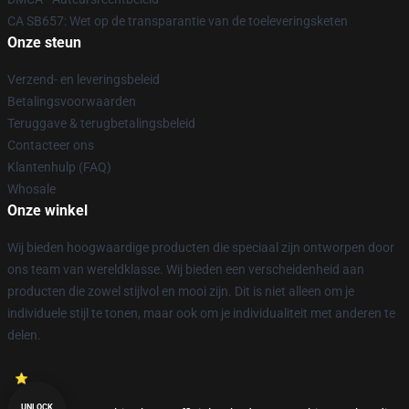
CA SB657: Wet op de transparantie van de toeleveringsketen
Onze steun
Verzend- en leveringsbeleid
Betalingsvoorwaarden
Teruggave & terugbetalingsbeleid
Contacteer ons
Klantenhulp (FAQ)
Whosale
Onze winkel
Wij bieden hoogwaardige producten die speciaal zijn ontworpen door
ons team van wereldklasse. Wij bieden een verscheidenheid aan
producten die zowel stijlvol en mooi zijn. Dit is niet alleen om je
individuele stijl te tonen, maar ook om je individualiteit met anderen te
delen.
UNLOCK