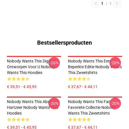
1
/
1
Bestsellersproducten
Nobody Wants This Digitaal
Nobody Wants This Een
-20%
-20%
Ontworpen Voor U Nobody
Beperkte Editie Nobody Wants
Wants This Hoodies
This Zweetshirts
€ 39,51 - € 45,95
€ 37,67 - € 44,11
Nobody Wants This Abstract
Nobody Wants This Fan
-20%
-20%
Hartzeer Nobody Wants This
Favoriete Collectie Nobody
Hoodies
Wants This Zweetshirts
€ 39,51 - € 45,95
€ 37,67 - € 44,11