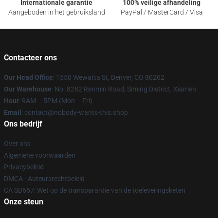
Internationale garantie
100% veilige afhandeling
Aangeboden in het gebruiksland
PayPal / MasterCard / Visa
Contacteer ons
Our Head Office
: 1550 Wewatta St, Denver, CO 80202
Our Warehouse
: No. 8282 Renmin Road, Siming District, Xiamen
Hour
: 9AM – 5PM (Mon – Fri)
Email
: contact@nobody-wants-this.shop
Ons bedrijf
Over ons
Algemene voorwaarden
Privacybeleid
DMCA - Auteursrechtbeleid
CA SB657: Wet op de transparantie van de toeleveringsketen
Onze steun