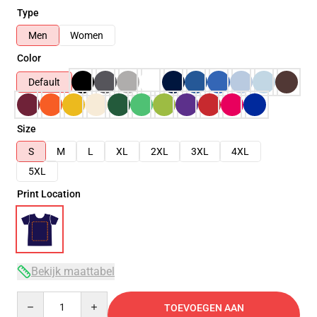
Type
Men
Women
Color
Default
Size
S
M
L
XL
2XL
3XL
4XL
5XL
Print Location
Bekijk maattabel
Quantity
TOEVOEGEN AAN