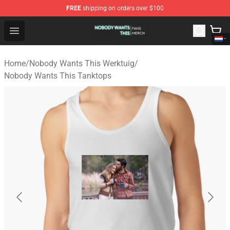
FREE
shipping on orders over $100
Nobody Wants This Shop - Official Nobody Wants This M
Open menu
Home
/
Nobody Wants This Werktuig
/
Nobody Wants This Tanktops