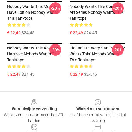
Nobody Wants This Moest-
Nobody Wants This Concept
-20%
-20%
Have Edition Nobody Wants
Art Series Nobody Wants This
This Tanktops
Tanktops
€ 22,49
$24.45
€ 22,49
$24.45
Nobody Wants This Abstract
Digitaal Ontwerp Van "Nobody
-20%
-20%
Hartzeer Nobody Wants This
Wants This" Nobody Wants
Tanktops
This Tanktops
€ 22,49
$24.45
€ 22,49
$24.45
Footer
Wereldwijde verzending
Winkel met vertrouwen
Wij verzenden naar meer dan 200
24/7 beschermd van klikken tot
landen
levering