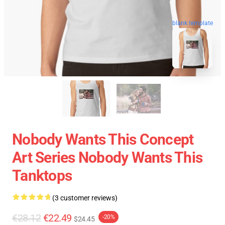
blank template
Nobody Wants This Concept
Art Series Nobody Wants This
Tanktops
(3 customer reviews)
€28.12
€22.49
-20%
$24.45