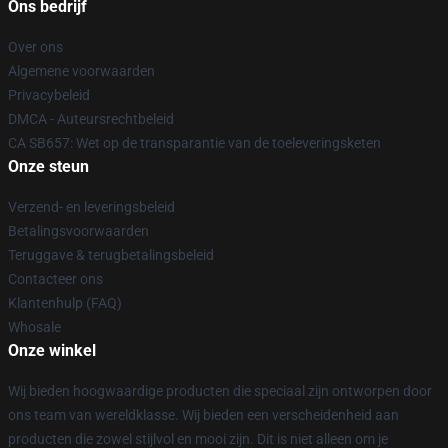
Ons bedrijf
Over ons
Algemene voorwaarden
Privacybeleid
DMCA - Auteursrechtbeleid
CA SB657: Wet op de transparantie van de toeleveringsketen
Onze steun
Verzend- en leveringsbeleid
Betalingsvoorwaarden
Teruggave & terugbetalingsbeleid
Contacteer ons
Klantenhulp (FAQ)
Whosale
Onze winkel
Wij bieden hoogwaardige producten die speciaal zijn ontworpen door
ons team van wereldklasse. Wij bieden een verscheidenheid aan
producten die zowel stijlvol en mooi zijn. Dit is niet alleen om je