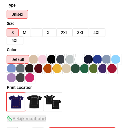
Type
Unisex
Size
S
M
L
XL
2XL
3XL
4XL
5XL
Color
Default
Print Location
Bekijk maattabel