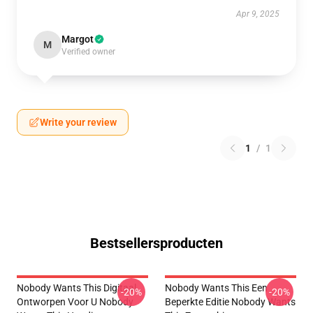
Apr 9, 2025
Margot
M
Verified owner
Write your review
1
/
1
Bestsellersproducten
Nobody Wants This Digitaal
Nobody Wants This Een
-20%
-20%
Ontworpen Voor U Nobody
Beperkte Editie Nobody Wants