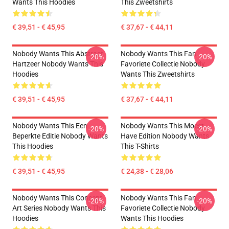
Wants This Hoodies
This Zweetshirts
€ 39,51 - € 45,95
€ 37,67 - € 44,11
Nobody Wants This Abstract
Nobody Wants This Fan
-20%
-20%
Hartzeer Nobody Wants This
Favoriete Collectie Nobody
Hoodies
Wants This Zweetshirts
€ 39,51 - € 45,95
€ 37,67 - € 44,11
Nobody Wants This Een
Nobody Wants This Moest-
-20%
-20%
Beperkte Editie Nobody Wants
Have Edition Nobody Wants
This Hoodies
This T-Shirts
€ 39,51 - € 45,95
€ 24,38 - € 28,06
Nobody Wants This Concept
Nobody Wants This Fan
-20%
-20%
Art Series Nobody Wants This
Favoriete Collectie Nobody
Hoodies
Wants This Hoodies