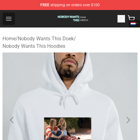
FREE
shipping on orders over $100
Nobody Wants This Shop - Official Nobody Wants This M
Open menu
Home
/
Nobody Wants This Doek
/
Nobody Wants This Hoodies