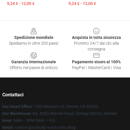
9,24 € - 12,00 €
9,24 € - 12,00 €
Footer
Spedizione mondiale
Acquista in tutta sicurezza
Spediamo in oltre 200 paesi
Protetto 24/7 dai clic alla
consegna
Garanzia internazionale
Pagamento sicuro al 100%
Offerto nel paese di utilizzo
PayPal / MasterCard / Visa
Contattaci
Our Head Office
: 1550 Wewatta St, Denver, CO 80202
Our Warehouse
: No. 8282 Renmin Road, Siming District, Xiamen
Hour
: 9AM – 5PM (Mon – Fri)
Email
: contact@nobody-wants-this.shop