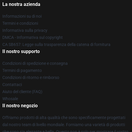
La nostra azienda
Informazioni su di noi
Termini e condizioni
Informativa sulla privacy
DMCA - Informativa sul copyright
CA SB657: Legge sulla trasparenza della catena di fornitura
Il nostro supporto
Condizioni di spedizione e consegna
Termini di pagamento
Condizioni di ritorno e rimborso
Contattaci
Aiuto del cliente (FAQ)
Whosale
Il nostro negozio
Offriamo prodotti di alta qualità che sono specificamente progettati
dal nostro team di livello mondiale. Forniamo una varietà di prodotti
che sono sia elegante e bella. Questo non è solo per mostrare il vostro