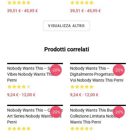
39,51 € - 45,95 €
39,51 € - 45,95 €
VISUALIZZA ALTRO
Prodotti correlati
Nobody Wants This – Solo
Nobody Wants This –
-20%
-20%
Vibes Nobody Wants This
Digitalmente Progettato Per
Perni
Voi Nobody Wants This Perni
9,24 € - 12,00 €
9,24 € - 12,00 €
Nobody Wants This – Concept
Nobody Wants This Buona
-20%
-20%
Art Series Nobody Wants This
Collezione Limitata Nobody
Perni
Wants This Perni