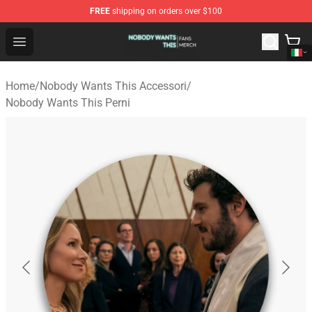
FREE
shipping on orders over $100
Nobody Wants This Shop - Official Nobody Wants This M
Open menu
Home
/
Nobody Wants This Accessori
/
Nobody Wants This Perni