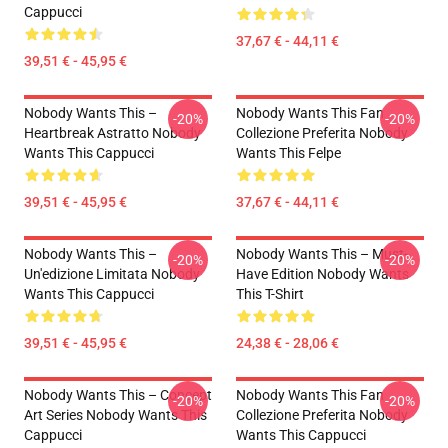
Cappucci
37,67 € - 44,11 €
39,51 € - 45,95 €
Nobody Wants This –
Nobody Wants This Fan
-20%
-20%
Heartbreak Astratto Nobody
Collezione Preferita Nobody
Wants This Cappucci
Wants This Felpe
39,51 € - 45,95 €
37,67 € - 44,11 €
Nobody Wants This –
Nobody Wants This – Must-
-20%
-20%
Un'edizione Limitata Nobody
Have Edition Nobody Wants
Wants This Cappucci
This T-Shirt
39,51 € - 45,95 €
24,38 € - 28,06 €
Nobody Wants This – Concept
Nobody Wants This Fan
-20%
-20%
Art Series Nobody Wants This
Collezione Preferita Nobody
Cappucci
Wants This Cappucci