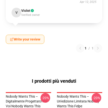
Apr 12, 2025
Violet
V
Verified owner
Write your review
1
/
1
I prodotti più venduti
Nobody Wants This –
Nobody Wants This –
-20%
-20%
Digitalmente Progettato Per
Un'edizione Limitata Nobody
Voi Nobody Wants This
Wants This Felpe