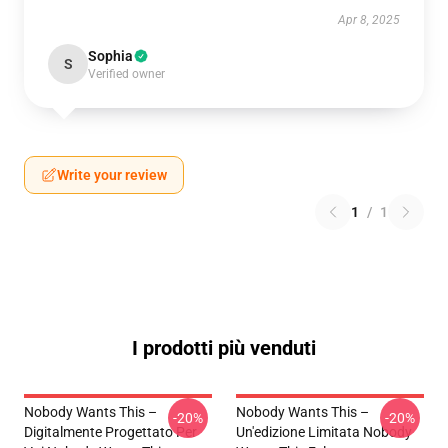
Apr 8, 2025
Sophia
S
Verified owner
Write your review
1
/
1
I prodotti più venduti
Nobody Wants This –
Nobody Wants This –
-20%
-20%
Digitalmente Progettato Per
Un'edizione Limitata Nobody