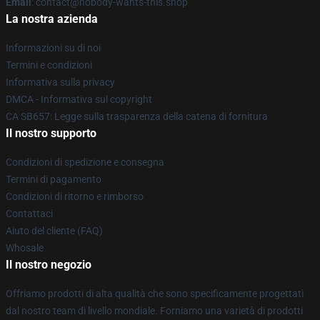
Email
: contact@nobody-wants-this.shop
La nostra azienda
Informazioni su di noi
Termini e condizioni
Informativa sulla privacy
DMCA - Informativa sul copyright
CA SB657: Legge sulla trasparenza della catena di fornitura
Il nostro supporto
Condizioni di spedizione e consegna
Termini di pagamento
Condizioni di ritorno e rimborso
Contattaci
Aiuto del cliente (FAQ)
Whosale
Il nostro negozio
Offriamo prodotti di alta qualità che sono specificamente progettati
dal nostro team di livello mondiale. Forniamo una varietà di prodotti