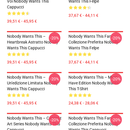
Voi Nobody Wants This
Wants This Felpe
Cappucci
37,67 € - 44,11 €
39,51 € - 45,95 €
Nobody Wants This –
Nobody Wants This Fan
-20%
-20%
Heartbreak Astratto Nobody
Collezione Preferita Nobody
Wants This Cappucci
Wants This Felpe
39,51 € - 45,95 €
37,67 € - 44,11 €
Nobody Wants This –
Nobody Wants This – Must-
-20%
-20%
Un'edizione Limitata Nobody
Have Edition Nobody Wants
Wants This Cappucci
This T-Shirt
39,51 € - 45,95 €
24,38 € - 28,06 €
Nobody Wants This – Concept
Nobody Wants This Fan
-20%
-20%
Art Series Nobody Wants This
Collezione Preferita Nobody
Cappucci
Wants This Cappucci