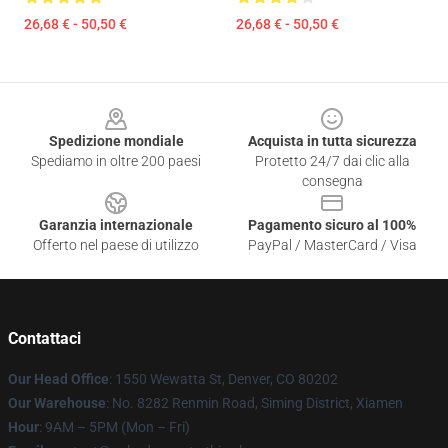
26,68 € - 50,50 €
26,68 € - 50,50 €
Footer
Spedizione mondiale
Acquista in tutta sicurezza
Spediamo in oltre 200 paesi
Protetto 24/7 dai clic alla
consegna
Garanzia internazionale
Pagamento sicuro al 100%
Offerto nel paese di utilizzo
PayPal / MasterCard / Visa
Contattaci
Our Head Office
: 1550 Wewatta St, Denver, CO 80202
Our Warehouse
: No. 8282 Renmin Road, Siming District, Xiamen
Hour
: 9AM – 5PM (Mon – Fri)