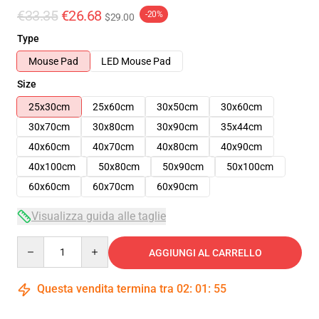
€33.35
€26.68
-20%
$29.00
Type
Mouse Pad
LED Mouse Pad
Size
25x30cm
25x60cm
30x50cm
30x60cm
30x70cm
30x80cm
30x90cm
35x44cm
40x60cm
40x70cm
40x80cm
40x90cm
40x100cm
50x80cm
50x90cm
50x100cm
60x60cm
60x70cm
60x90cm
Visualizza guida alle taglie
Quantity
AGGIUNGI AL CARRELLO
Questa vendita termina tra
02
:
01
:
54