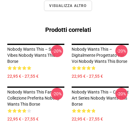
VISUALIZZA ALTRO
Prodotti correlati
Nobody Wants This – Solo
Nobody Wants This –
-20%
-20%
Vibes Nobody Wants This
Digitalmente Progettato Per
Borse
Voi Nobody Wants This Borse
22,95 € - 27,55 €
22,95 € - 27,55 €
Nobody Wants This Fan
Nobody Wants This – Concept
-20%
-20%
Collezione Preferita Nobody
Art Series Nobody Wants This
Wants This Borse
Borse
22,95 € - 27,55 €
22,95 € - 27,55 €