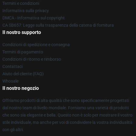
Termini e condizioni
Informativa sulla privacy
DMCA - Informativa sul copyright
CA SB657: Legge sulla trasparenza della catena di fornitura
Il nostro supporto
Condizioni di spedizione e consegna
Termini di pagamento
Condizioni di ritorno e rimborso
Contattaci
Aiuto del cliente (FAQ)
Whosale
Il nostro negozio
Offriamo prodotti di alta qualità che sono specificamente progettati
dal nostro team di livello mondiale. Forniamo una varietà di prodotti
che sono sia elegante e bella. Questo non è solo per mostrare il vostro
stile individuale, ma anche per voi di condividere la vostra individualità
con gli altri.