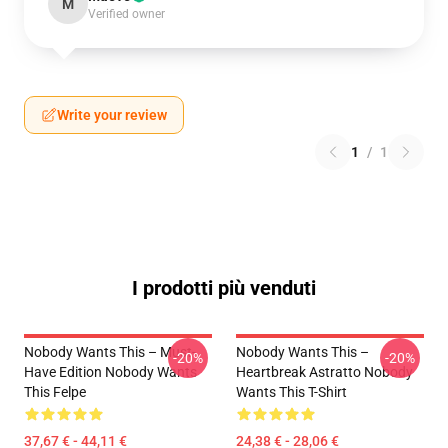
M
Verified owner
Write your review
1
/
1
I prodotti più venduti
Nobody Wants This – Must-
Nobody Wants This –
-20%
-20%
Have Edition Nobody Wants
Heartbreak Astratto Nobody
This Felpe
Wants This T-Shirt
37,67 € - 44,11 €
24,38 € - 28,06 €