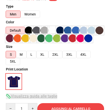
Type
Men
Women
Color
Default
Size
S
M
L
XL
2XL
3XL
4XL
5XL
Print Location
Visualizza guida alle taglie
Quantity
AGGIUNGI AL CARRELLO