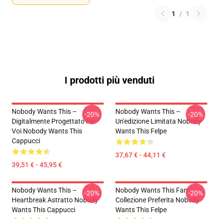
1
/
1
I prodotti più venduti
Nobody Wants This –
Nobody Wants This –
-20%
-20%
Digitalmente Progettato Per
Un'edizione Limitata Nobody
Voi Nobody Wants This
Wants This Felpe
Cappucci
37,67 € - 44,11 €
39,51 € - 45,95 €
Nobody Wants This –
Nobody Wants This Fan
-20%
-20%
Heartbreak Astratto Nobody
Collezione Preferita Nobody
Wants This Cappucci
Wants This Felpe