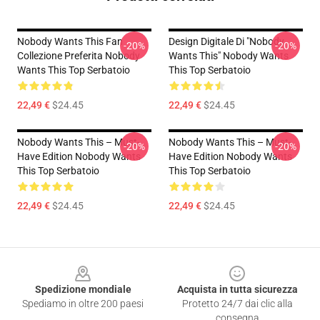
Nobody Wants This Fan
Design Digitale Di "Nobody
-20%
-20%
Collezione Preferita Nobody
Wants This" Nobody Wants
Wants This Top Serbatoio
This Top Serbatoio
22,49 €
$24.45
22,49 €
$24.45
Nobody Wants This – Must-
Nobody Wants This – Must-
-20%
-20%
Have Edition Nobody Wants
Have Edition Nobody Wants
This Top Serbatoio
This Top Serbatoio
22,49 €
$24.45
22,49 €
$24.45
Footer
Spedizione mondiale
Acquista in tutta sicurezza
Spediamo in oltre 200 paesi
Protetto 24/7 dai clic alla
consegna