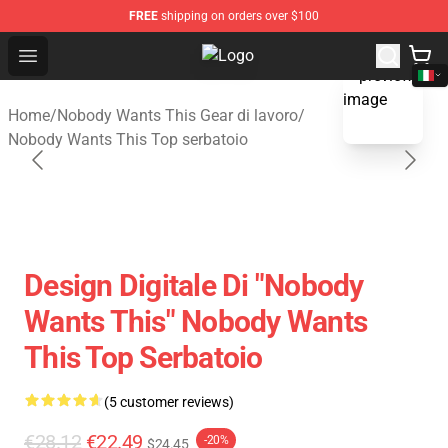
FREE
shipping on orders over $100
Open menu
Nobody Wants This Shop - Officia
blank template
Home
/
Nobody Wants This Gear di lavoro
/
Nobody Wants This Top serbatoio
Design Digitale Di "Nobody
Wants This" Nobody Wants
This Top Serbatoio
(5 customer reviews)
€28.12
€22.49
-20%
$24.45