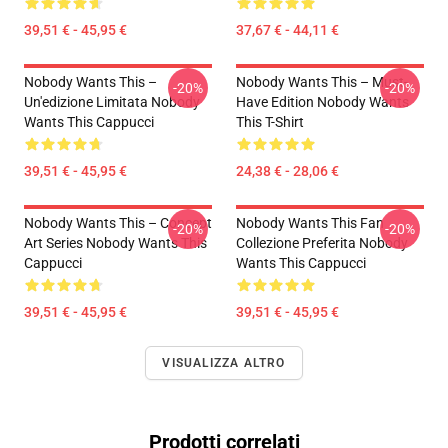
39,51 € - 45,95 €
37,67 € - 44,11 €
Nobody Wants This –
Nobody Wants This – Must-
-20%
-20%
Un'edizione Limitata Nobody
Have Edition Nobody Wants
Wants This Cappucci
This T-Shirt
39,51 € - 45,95 €
24,38 € - 28,06 €
Nobody Wants This – Concept
Nobody Wants This Fan
-20%
-20%
Art Series Nobody Wants This
Collezione Preferita Nobody
Cappucci
Wants This Cappucci
39,51 € - 45,95 €
39,51 € - 45,95 €
VISUALIZZA ALTRO
Prodotti correlati