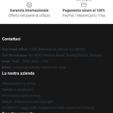
Garanzia internazionale
Pagamento sicuro al 100%
Offerto nel paese di utilizzo
PayPal / MasterCard / Visa
Contattaci
Our Head Office
: 1550 Wewatta St, Denver, CO 80202
Our Warehouse
: No. 8282 Renmin Road, Siming District, Xiamen
Hour
: 9AM – 5PM (Mon – Fri)
Email
: contact@nobody-wants-this.shop
La nostra azienda
Informazioni su di noi
Termini e condizioni
Informativa sulla privacy
DMCA - Informativa sul copyright
CA SB657: Legge sulla trasparenza della catena di fornitura